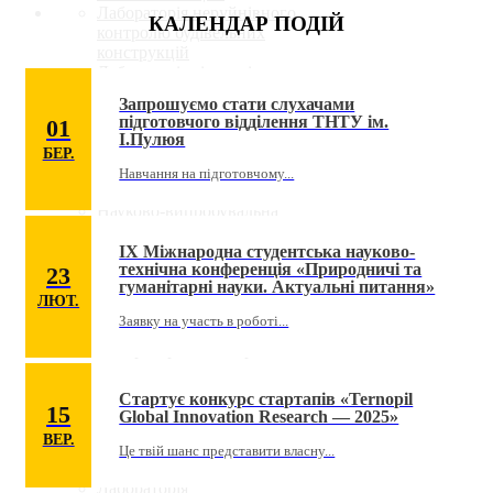
Лабораторія неруйнівного
КАЛЕНДАР ПОДІЙ
контролю будівельних
конструкцій
Лабораторія гідравліки,
тепло-водо газо постачання
Запрошуємо стати слухачами
та вентиляції
підготовчого відділення ТНТУ ім.
01
Лабораторія технології
І.Пулюя
конструкційних матеріалів
БЕР.
Лабораторія будівельного
Навчання на підготовчому...
матеріалознавства
Науково-випробувальна
лабораторія будівельних
матеріалів, виробів та
ІX Міжнародна студентська науково-
технічна конференція «Природничі та
конструкцій
23
гуманітарні науки. Актуальні питання»
Науково-дослідна
ЛЮТ.
лабораторія
Заявку на участь в роботі...
тріщиностійкості матеріалів
Лабораторія інженерної
геодезії
Навчальна аудиторія для
Стартує конкурс стартапів «Ternopil
іноземних студентів
15
Global Innovation Research — 2025»
Науково-дослідна
ВЕР.
лабораторія електронної
Це твій шанс представити власну...
мікроскопії
Лабораторія