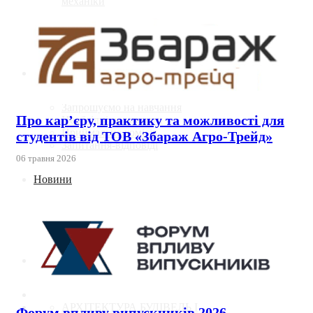
механіки
Інформація абітурієнту
Цікаві-статті
календар подій
Абітурієнту
Запрошуємо на навчання
Про кар’єру, практику та можливості для
Необхідні документи
Приймальна комісія
студентів від ТОВ «Збараж Агро-Трейд»
Запитання-відповіді
06 травня 2026
Новини
Цікаві статті
Новини кафедри
Контакти
АРХІТЕКТУРА БУДІВЕЛЬ І
Форум впливу випускників 2026