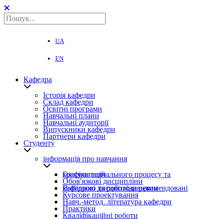
UA
EN
Кафедра
Історія кафедри
Склад кафедри
Освітні програми
Навчальні плани
Навчальні аудиторії
Випускники кафедри
Партнери кафедри
Студенту
інформація про навчання
Графіки навчального процесу та консультацій
Обов'язкові дисципліни
Вибіркові дисципліни рекомендовані кафедрою та роботодавцями
Курсове проектування
Навч.-метод. література кафедри
Практики
Кваліфікаційні роботи