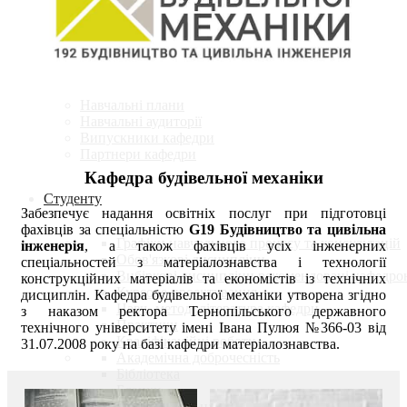
Кафедра
Історія кафедри
Склад кафедри
Освітні програми
Навчальні плани
Навчальні аудиторії
Випускники кафедри
Партнери кафедри
Кафедра будівельної механіки
Студенту
Забезпечує надання освітніх послуг при підготовці
фахівців за спеціальністю
G19 Будівництво та цивільна
Графіки навчального процесу та консультацій
інженерія
, а також фахівців усіх інженерних
Обов'язкові дисципліни
спеціальностей з матеріалознавства і технології
Вибіркові дисципліни рекомендовані кафедро
конструкційних матеріалів та економістів із технічних
Курсове проектування
дисциплін. Кафедра будівельної механіки утворена згідно
Навч.-метод. література кафедри
з наказом ректора Тернопільського державного
Практики
технічного університету імені Івана Пулюя №366-03 від
Кваліфікаційні роботи
31.07.2008 року на базі кафедри матеріалознавства.
Академічна доброчесність
Бібліотека
Бланки
Дистанційне навчання