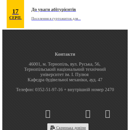
матеріалознавства
Лекційна аудиторія
До уваги абітурієнтів
17
архітектури та технології
СЕРП.
Поселення в гуртожиток для...
будівництва
Лабораторія
автоматизованого
проектування у будівництві
Лекційна аудиторія
Контакти
46001, м. Тернопіль, вул. Руська, 56,
Тернопільський національний технічний
університет ім. І. Пулюя
Кафедра будівельної механіки, ауд. 47
Телефон: 0352-51-97-16 + внутрішній номер 2470
Скринька довіри