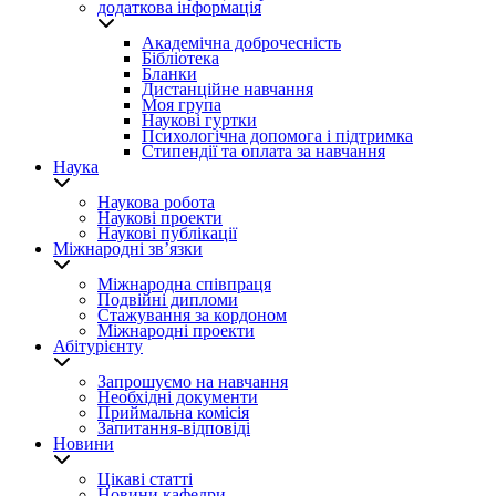
додаткова інформація
Академічна доброчесність
Бібліотека
Бланки
Дистанційне навчання
Моя група
Наукові гуртки
Психологічна допомога і підтримка
Стипендії та оплата за навчання
Наука
Наукова робота
Наукові проекти
Наукові публікації
Міжнародні зв’язки
Міжнародна співпраця
Подвійні дипломи
Стажування за кордоном
Міжнародні проекти
Абітурієнту
Запрошуємо на навчання
Необхідні документи
Приймальна комісія
Запитання-відповіді
Новини
Цікаві статті
Новини кафедри