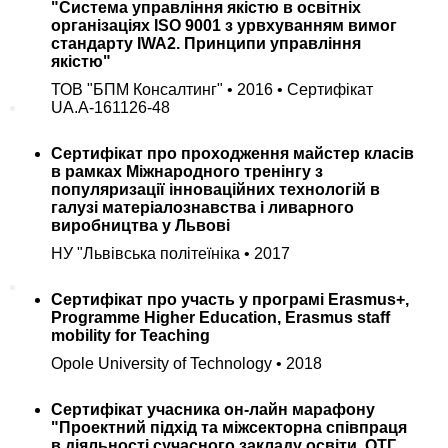
"Система управління якістю в освітніх
організаціях ISO 9001 з урвхуванням вимог
стандарту IWA2. Принципи управління
якістю"
ТОВ "БПМ Консалтинг" • 2016 • Сертифікат
новини міжнародної співпраці
UA.A-161126-48
новини кафедри будівельної
механіки
Сертифікат про проходження майстер класів
в рамках Міжнародного тренінгу з
Інформація абітурієнту
популяризації інноваційних технологій в
Цікаві-статті
галузі матеріалознавства і ливарного
виробництва у Львові
календар подій
НУ "Львівська політеїніка • 2017
Абітурієнту
Сертифікат про участь у програмі Erasmus+,
Programme Higher Education, Erasmus staff
Запрошуємо на навчання
mobility for Teaching
Необхідні документи
Opole University of Technology • 2018
Приймальна комісія
Сертифікат учасника он-лайн марафону
Запитання-відповіді
"Проектний підхід та міжсекторна співпраця
в діяльності сучасного закладу освіти, ОТГ