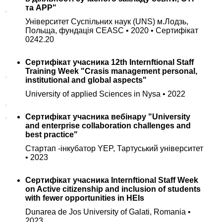
та АРР"
Новини
Університет Суспільних наук (UNS) м.Лодзь,
Польща, фундація CEASC • 2020 • Сертифікат
Цікаві статті
0242.20
Новини кафедри
Сертифікат учасника 12th Internftional Staff
Training Week "Crasis management personal,
Контакти
institutional and global aspects"
University of applied Sciences in Nysa • 2022
Сертифікат учасника вебінару "University
АРХІТЕКТУРА БУДІВЕЛЬ І
and enterprise collaboration challenges and
СПОРУД
best practice"
ПРОЕКТУВАННЯ
КОНСТРУКЦІЙ
Стартап -інкубатор YEP, Тартуський університет
• 2023
ЗАЛІЗОБЕТОННІ І КАМ'ЯНІ
КОНСТРУКЦІЇ
Сертифікат учасника Internftional Staff Week
МЕТАЛЕВІ КОНСТРУКЦІЇ
on Active citizenship and inclusion of students
ОСНОВИ І ФУНДАМЕНТИ
with fewer opportunities in HEIs
ТЕХНОЛОГІЯ
Dunarea de Jos University of Galati, Romania •
БУДІВЕЛЬНОГО
2023