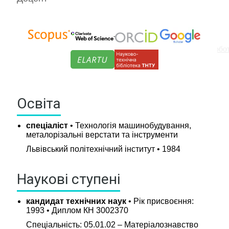
Графіки навчального процесу та консультацій
Обов'язкові дисципліни
Вибіркові дисципліни рекомендовані кафедрою та роб
Курсове проектування
Навч.-метод. література кафедри
Практики
Освіта
Кваліфікаційні роботи
Академічна доброчесність
спеціаліст
• Технологія машинобудування,
Бібліотека
металорізальні верстати та інструменти
Бланки
Львівський політехнічний інститут • 1984
Дистанційне навчання
Моя група
Наукові ступені
Наукові гуртки
Психологічна допомога і підтримка
кандидат технічних наук
• Рік присвоєння:
Стипендії та оплата за навчання
1993 • Диплом КН 3002370
Спеціальність: 05.01.02 – Матеріалознавство