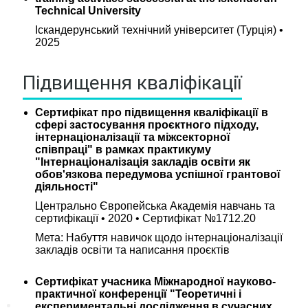
Technical University
Лабораторія будівельного
матеріалознавства
Іскандерунський технічний університет (Турція) •
2025
Науково-випробувальна
лабораторія будівельних
матеріалів, виробів та
Підвищення кваліфікації
конструкцій
Науково-дослідна лабораторія
тріщиностійкості матеріалів
Сертифікат про підвищення кваліфікації в
сфері застосування проєктного підходу,
Лабораторія інженерної геодезії
інтернаціоналізації та міжсекторної
Навчальна аудиторія для
співпраці" в рамках практикуму
іноземних студентів
"Інтернаціоналізація закладів освіти як
обов'язкова передумова успішної грантової
Науково-дослідна лабораторія
діяльності"
електронної мікроскопії
Центрально Європейська Академія навчань та
Лабораторія матеріалознавства
сертифікації • 2020 • Сертифікат №1712.20
Лекційна аудиторія архітектури
Мета: Набуття навичок щодо інтернаціоналізації
та технології будівництва
закладів освіти та написання проєктів
Лабораторія автоматизованого
проектування у будівництві
Сертифікат учасника Міжнародної науково-
Лекційна аудиторія
практичної конференції "Теоретичні і
експериментальні дослідження в сучасних