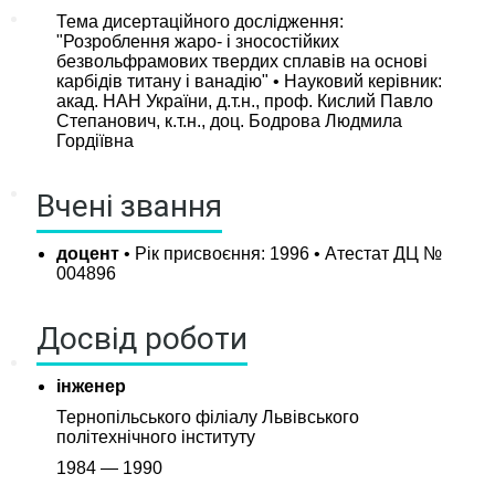
Наука
Тема дисертаційного дослідження:
"Розроблення жаро- і зносостійких
безвольфрамових твердих сплавів на основі
Наукова робота
карбідів титану і ванадію" • Науковий керівник:
Наукові проекти
акад. НАН України, д.т.н., проф. Кислий Павло
Степанович, к.т.н., доц. Бодрова Людмила
Наукові публікації
Гордіївна
Міжнародні зв’язки
Вчені звання
Міжнародна співпраця
доцент
• Рік присвоєння: 1996 • Атестат ДЦ №
004896
Подвійні дипломи
Стажування за кордоном
Досвід роботи
Міжнародні проекти
інженер
Тернопільського філіалу Львівського
політехнічного інституту
1984 — 1990