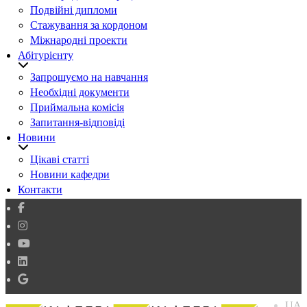
Подвійні дипломи
Стажування за кордоном
Міжнародні проекти
Абітурієнту
Запрошуємо на навчання
Необхідні документи
Приймальна комісія
Запитання-відповіді
Новини
Цікаві статті
Новини кафедри
Контакти
UA