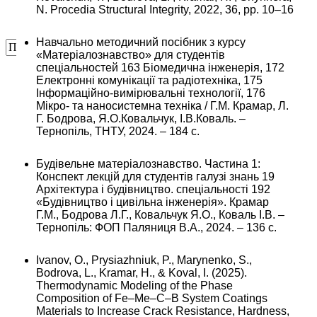
N. Procedia Structural Integrity, 2022, 36, pp. 10–16
Навчально методичний посібник з курсу
«Матеріалознавство» для студентів
спеціальностей 163 Біомедична інженерія, 172
Електронні комунікації та радіотехніка, 175
Інформаційно-вимірювальні технології, 176
Мікро- та наносистемна техніка / Г.М. Крамар, Л.
Г. Бодрова, Я.О.Ковальчук, І.В.Коваль. –
Тернопіль, ТНТУ, 2024. – 184 с.
Будівельне матеріалознавство. Частина 1:
Конспект лекцій для студентів галузі знань 19
Архітектура і будівництво. спеціальності 192
«Будівництво і цивільна інженерія». Крамар
Г.М., Бодрова Л.Г., Ковальчук Я.О., Коваль І.В. –
Тернопіль: ФОП Паляниця В.А., 2024. – 136 с.
Ivanov, O., Prysiazhniuk, P., Marynenko, S.,
Bodrova, L., Kramar, H., & Koval, I. (2025).
Thermodynamic Modeling of the Phase
Composition of Fe–Me–C–B System Coatings
Materials to Increase Crack Resistance, Hardness,