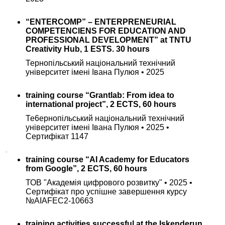
ВИРОБНИЦТВА
ПРОЕКТУВАННЯ
“ENTERCOMP” – ENTERPRENEURIAL
КОНСТРУКЦІЙ З ДЕРЕВА І
COMPETENCIENS FOR EDUCATION AND
ПЛАСТМАС
PROFESSIONAL DEVELOPMENT” at TNTU
ПРОЕКТУВАННЯ
Creativity Hub, 1 ESTS. 30 hours
МЕТАЛЕВИХ КОНСТРУКЦІЙ
Тернопільський національний технічний
РОЗРОБКА ТЕХНОЛОГІЙ
університет імені Івана Пулюя • 2025
ЗВЕДЕННЯ, РЕКОНСТРУКЦІЇ
ТА РЕМОНТУ БУДІВЕЛЬ І
training course “Grantlab: From idea to
СПОРУД
international project”, 2 ECTS, 60 hours
ПРОЕКТУВАННЯ
Те6ернопільський національний технічний
ЗАЛІЗОБЕТОННИХ І
університет імені Івана Пулюя • 2025 •
МУРОВАНИХ
Сертифікат 1147
КОНСТРУКЦІЙ
Лабораторія неруйнівного
training course “AI Academy for Educators
контролю будівельних
from Google”, 2 ECTS, 60 hours
конструкцій
Лабораторія гідравліки, тепло-
ТОВ "Академія цифрового розвитку" • 2025 •
водо газо постачання та
Сертифікат про успішне завершення курсу
вентиляції
№AIAFEC2-10663
Лабораторія технології
конструкційних матеріалів
training activities successful at the Iskenderun