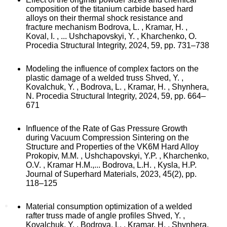
composition of the titanium carbide based hard
alloys on their thermal shock resistance and
fracture mechanism Bodrova, L. , Kramar, H. ,
Koval, I. , ... Ushchapovskyi, Y. , Kharchenko, O.
Procedia Structural Integrity, 2024, 59, pp. 731–738
Modeling the influence of complex factors on the
plastic damage of a welded truss Shved, Y. ,
Kovalchuk, Y. , Bodrova, L. , Kramar, H. , Shynhera,
N. Procedia Structural Integrity, 2024, 59, pp. 664–
671
Influence of the Rate of Gas Pressure Growth
during Vacuum Compression Sintering on the
Structure and Properties of the VK6M Hard Alloy
Prokopiv, M.M. , Ushchapovskyi, Y.P. , Kharchenko,
O.V. , Kramar H.M.,... Bodrova, L.H. , Kysla, H.P.
Journal of Superhard Materials, 2023, 45(2), pp.
118–125
Material consumption optimization of a welded
rafter truss made of angle profiles Shved, Y. ,
Kovalchuk, Y. , Bodrova, L. , Kramar, H. , Shynhera,