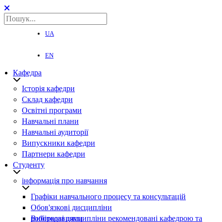
UA
EN
Кафедра
Історія кафедри
Склад кафедри
Освітні програми
Навчальні плани
Навчальні аудиторії
Випускники кафедри
Партнери кафедри
Студенту
інформація про навчання
Графіки навчального процесу та консультацій
Обов'язкові дисципліни
Вибіркові дисципліни рекомендовані кафедрою та роботодавцями