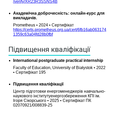
/verify/XR23R3SSNS4B
Академічна доброчесність: онлайн-курс для
викладачів.
Prometheus • 2024 • Сертифікат
https://certs.prometheus.org.ua/cert/6fb16ab063174
1359c63a04fd28b0fbf
Підвищення кваліфікації
International postgraduate practical internship
Faculty of Education, University of Białystok • 2022
• Cертифікат 195
Підвищення кваліфікації
Центр підготовки енергоменеджерів навчально-
наукового інститутуенергозбереження КПІ ім.
Ігоря Сікорського • 2025 • Сертифікат ПК
02070921/008839-25