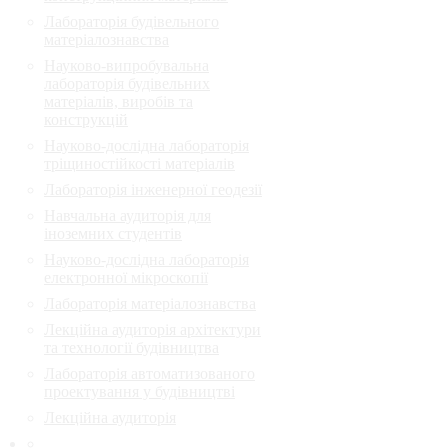
Лабораторія будівельного
матеріалознавства
Науково-випробувальна
лабораторія будівельних
матеріалів, виробів та
конструкцій
Науково-дослідна лабораторія
тріщиностійкості матеріалів
Лабораторія інженерної геодезії
Навчальна аудиторія для
іноземних студентів
Науково-дослідна лабораторія
електронної мікроскопії
Лабораторія матеріалознавства
Лекційна аудиторія архітектури
та технології будівництва
Лабораторія автоматизованого
проектування у будівництві
Лекційна аудиторія