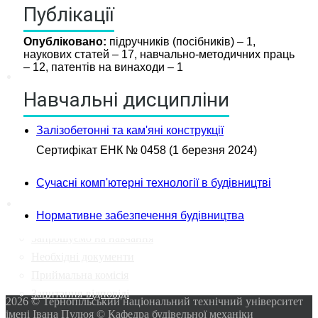
Публікації
Опубліковано:
підручників (посібників) – 1,
наукових статей – 17, навчально-методичних праць
– 12, патентів на винаходи – 1
новини міжнародної співпраці
Навчальні дисципліни
новини кафедри будівельної
механіки
Інформація абітурієнту
Залізобетонні та кам'яні конструкції
Цікаві-статті
Сертифікат ЕНК № 0458 (1 березня 2024)
календар подій
Сучасні комп'ютерні технології в будівництві
Абітурієнту
Нормативне забезпечення будівництва
Запрошуємо на навчання
Необхідні документи
Приймальна комісія
Запитання-відповіді
2026 © Тернопільський національний технічний університет
імені Івана Пулюя © Кафедра будівельної механіки