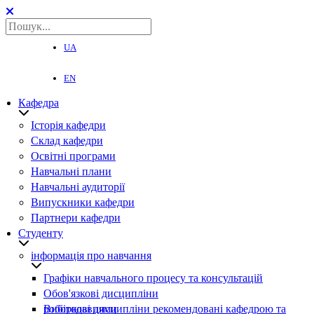
UA
EN
Кафедра
Історія кафедри
Склад кафедри
Освітні програми
Навчальні плани
Навчальні аудиторії
Випускники кафедри
Партнери кафедри
Студенту
інформація про навчання
Графіки навчального процесу та консультацій
Обов'язкові дисципліни
Вибіркові дисципліни рекомендовані кафедрою та роботодавцями