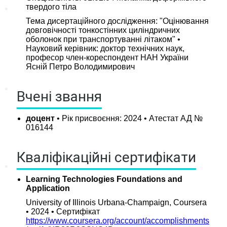
твердого тіла
Наука
Тема дисертаційного дослідження: "Оцінювання
довговічності тонкостінних циліндричних
Наукова робота
оболонок при транспортуванні літаком" •
Наукові проекти
Науковий керівник: доктор технічних наук,
професор член-кореспондент НАН України
Наукові публікації
Ясній Петро Володимирович
Міжнародні зв’язки
Вчені звання
Міжнародна співпраця
доцент
• Рік присвоєння: 2024 • Атестат АД №
Подвійні дипломи
016144
Стажування за кордоном
Міжнародні проекти
Кваліфікаційні сертифікати
Learning Technologies Foundations and
Application
University of Illinois Urbana-Champaign, Coursera
• 2024 • Cертифікат
https://www.coursera.org/account/accomplishments