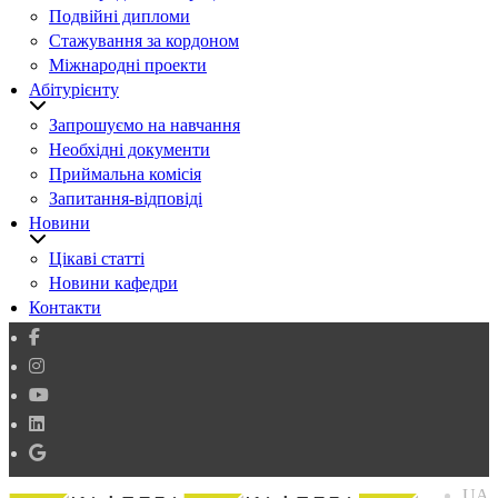
Подвійні дипломи
Стажування за кордоном
Міжнародні проекти
Абітурієнту
Запрошуємо на навчання
Необхідні документи
Приймальна комісія
Запитання-відповіді
Новини
Цікаві статті
Новини кафедри
Контакти
UA