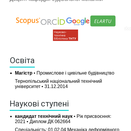
Графіки навчального процесу та консультацій
Обов'язкові дисципліни
Вибіркові дисципліни рекомендовані кафедрою та роб
Курсове проектування
Навч.-метод. література кафедри
Практики
Освіта
Кваліфікаційні роботи
Академічна доброчесність
Магістр
• Промислове і цивільне будівництво
Бібліотека
Бланки
Тернопільський національний технічний
університет • 31.12.2014
Дистанційне навчання
Моя група
Наукові ступені
Наукові гуртки
Психологічна допомога і підтримка
кандидат технічний наук
• Рік присвоєння:
Стипендії та оплата за навчання
2021 • Диплом ДК 062664
Спеціальність: 01.02.04 Механіка деформівного