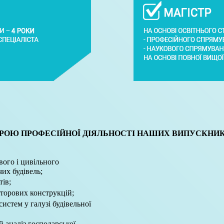
РОЮ ПРОФЕСІЙНОЇ ДІЯЛЬНОСТІ НАШИХ ВИПУСКНИКІ
вого і цивільного
их будівель;
ів;
сторових конструкцій;
истем у галузі будівельної
 аналіз господарської