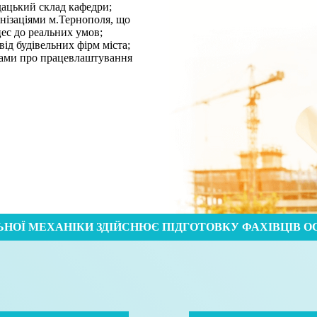
дацький склад кафедри;
анізаціями м.Тернополя, що
ес до реальних умов;
ід будівельних фірм міста;
вами про працевлаштування
ЬНОЇ МЕХАНІКИ ЗДІЙСНЮЄ ПІДГОТОВКУ ФАХІВЦІВ ОС