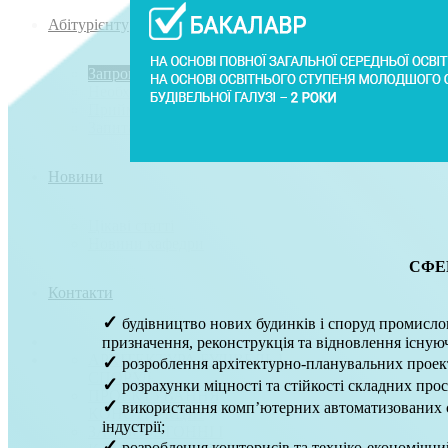
Абітурієнту
Запрошуємо на навчання
Необхідні документи
Приймальна комісія
Запитання-відповіді
Новини
Цікаві статті
Новини кафедри
СФЕ
Контакти
✓
будівництво нових будинків і споруд промисло
призначення, реконструкція та відновлення існуюч
АРХІТЕКТУРА БУДІВЕЛЬ І
✓
розроблення архітектурно-планувальних проект
СПОРУД
✓
розрахунки міцності та стійкості складних про
ПРОЕКТУВАННЯ
✓
використання комп’
ютерних автоматизованих с
КОНСТРУКЦІЙ
індустрії;
ЗАЛІЗОБЕТОННІ І
✓
розроблення кошторисів та техніко-економічний