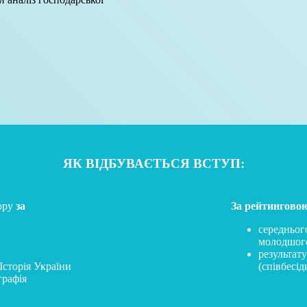
ЯК ВІДБУВАЄТЬСЯ ВСТУП:
ору
за
За рейтингово
середньог
молодшого
результат
Історія України
(співбесід
графія