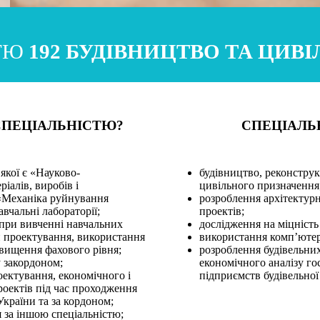
СТЮ
192 БУДІВНИЦТВО ТА ЦИВ
СПЕЦІАЛЬНІСТЮ?
СПЕЦІАЛЬ
якої є «Науково-
будівництво, реконстру
іалів, виробів і
цивільного призначення
 «Механіка руйнування
розроблення архітектурн
авчальні лабораторії;
проектів;
 при вивченні навчальних
дослідження на міцність
 проектування, використання
використання комп’ютер
ідвищення фахового рівня;
розроблення будівельних
 закордоном;
економічного аналізу гос
оектування, економічного і
підприємств будівельної 
роектів під час проходження
країни та за кордоном;
 за іншою спеціальністю;