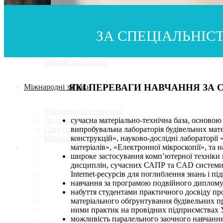
Наука
ЗА СПЕЦІАЛЬНІ
Наукова робота
Наукові проекти
Наукові публікації
ЯКІ ПЕРЕВАГИ НАВЧАННЯ ЗА 
Міжнародні зв’язки
Міжнародна співпраця
Подвійні дипломи
сучасна матеріально-технічна база, основою 
Стажування за кордоном
випробувальна лабораторія будівельних матер
Міжнародні проекти
конструкцій», науково-дослідні лабораторії
матеріалів», «Електронної мікроскопії», та н
широке застосування комп’ютерної техніки
дисциплін, сучасних САПР та CAD системи
Internet-ресурсів для поглиблення знань і п
навчання за програмою подвійного диплому
набуття студентами практичного досвіду пр
матеріального обґрунтування будівельних п
ними практик на провідних підприємствах У
можливість паралельного заочного навчання