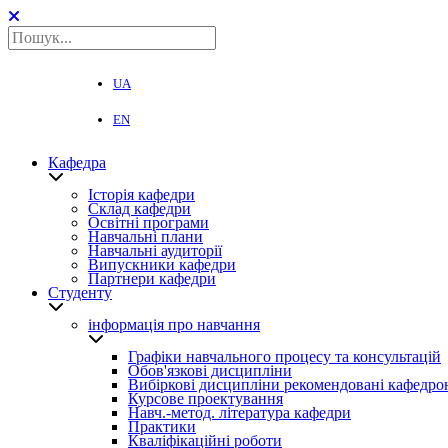
UA
EN
Кафедра
Історія кафедри
Склад кафедри
Освітні програми
Навчальні плани
Навчальні аудиторії
Випускники кафедри
Партнери кафедри
Студенту
інформація про навчання
Графіки навчального процесу та консультацій
Обов'язкові дисципліни
Вибіркові дисципліни рекомендовані кафедро
Курсове проектування
Навч.-метод. література кафедри
Практики
Кваліфікаційні роботи