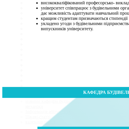
висококваліфікований професорсько- викла
університет співпрацює з будівельними орг
дає можливість адаптувати навчальний проц
кращим студентам призначаються стипендії в
укладено угоди з будівельними підприємст
випускників університету.
новини міжнародної
КАФЕДРА БУДІВЕЛ
співпраці
новини кафедри будівельної
механіки
Інформація абітурієнту
Цікаві-статті
календар подій