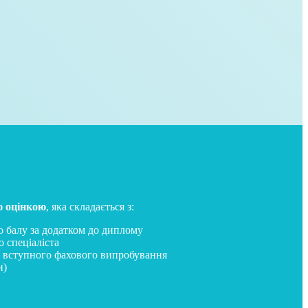
ю оцінкою
, яка складається з:
о балу за додатком до диплому
 спеціаліста
у вступного фахового випробування
и)