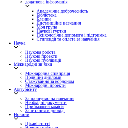
додаткова інформація
Академічна доброчесність
Бібліотека
Бланки
Дистанційне навчання
Моя група
Наукові гуртки
Психологічна допомога і підтримка
Стипендії та оплата за навчання
Наука
Наукова робота
Наукові проекти
Наукові публікації
Міжнародні зв’язки
Міжнародна співпраця
Подвійні дипломи
Стажування за кордоном
Міжнародні проекти
Абітурієнту
Запрошуємо на навчання
Необхідні документи
Приймальна комісія
Запитання-відповіді
Новини
Цікаві статті
Новини кафедри