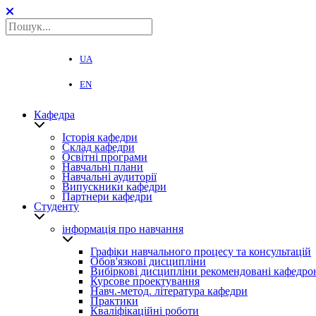
UA
EN
Кафедра
Історія кафедри
Склад кафедри
Освітні програми
Навчальні плани
Навчальні аудиторії
Випускники кафедри
Партнери кафедри
Студенту
інформація про навчання
Графіки навчального процесу та консультацій
Обов'язкові дисципліни
Вибіркові дисципліни рекомендовані кафедро
Курсове проектування
Навч.-метод. література кафедри
Практики
Кваліфікаційні роботи