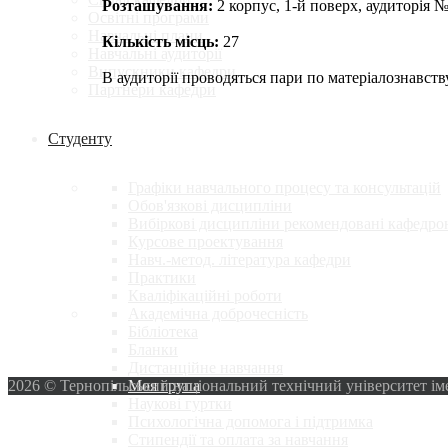
Розташування:
2 корпус, 1-й поверх, аудиторія №
Освітні програми
Навчальні плани
Кількість місць:
27
Навчальні аудиторії
Випускники кафедри
В аудиторії проводяться пари по матеріалознавств
Партнери кафедри
Студенту
Графіки навчального процесу та консультацій
Обов'язкові дисципліни
Вибіркові дисципліни рекомендовані кафедро
Курсове проектування
Навч.-метод. література кафедри
Практики
Кваліфікаційні роботи
Академічна доброчесність
Бібліотека
Бланки
Дистанційне навчання
Моя група
2026 © Тернопільський національний технічний університет ім
Наукові гуртки
Психологічна допомога і підтримка
Стипендії та оплата за навчання