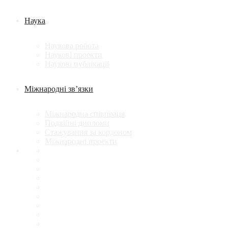
Наука
Наукова робота
Наукові проекти
Наукові публікації
Міжнародні зв’язки
Міжнародна співпраця
Подвійні дипломи
Стажування за кордоном
Міжнародні проекти