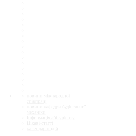
новини міжнародної
співпраці
новини кафедри будівельної
механіки
Інформація абітурієнту
Цікаві-статті
календар подій