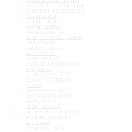
КАМ'ЯНІ КОНСТРУКЦІЇ
МЕТАЛЕВІ КОНСТРУКЦІЇ
ОСНОВИ І ФУНДАМЕНТИ
ТЕХНОЛОГІЯ
БУДІВЕЛЬНОГО
ВИРОБНИЦТВА
ПРОЕКТУВАННЯ
КОНСТРУКЦІЙ З ДЕРЕВА
І ПЛАСТМАС
ПРОЕКТУВАННЯ
МЕТАЛЕВИХ
КОНСТРУКЦІЙ
РОЗРОБКА ТЕХНОЛОГІЙ
ЗВЕДЕННЯ,
РЕКОНСТРУКЦІЇ ТА
РЕМОНТУ БУДІВЕЛЬ І
СПОРУД
ПРОЕКТУВАННЯ
ЗАЛІЗОБЕТОННИХ І
МУРОВАНИХ
КОНСТРУКЦІЙ
Лабораторія неруйнівного
контролю будівельних
конструкцій
Лабораторія гідравліки,