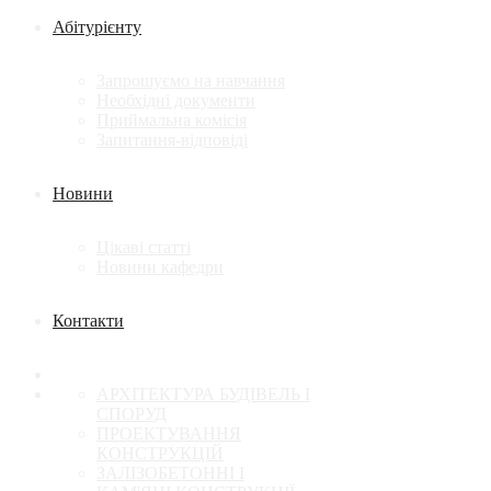
Абітурієнту
Запрошуємо на навчання
Необхідні документи
Приймальна комісія
Запитання-відповіді
Новини
Цікаві статті
Новини кафедри
Контакти
АРХІТЕКТУРА БУДІВЕЛЬ І
СПОРУД
ПРОЕКТУВАННЯ
КОНСТРУКЦІЙ
ЗАЛІЗОБЕТОННІ І