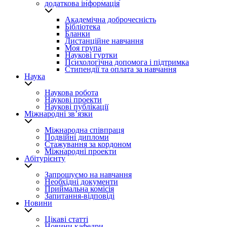
додаткова інформація
Академічна доброчесність
Бібліотека
Бланки
Дистанційне навчання
Моя група
Наукові гуртки
Психологічна допомога і підтримка
Стипендії та оплата за навчання
Наука
Наукова робота
Наукові проекти
Наукові публікації
Міжнародні зв’язки
Міжнародна співпраця
Подвійні дипломи
Стажування за кордоном
Міжнародні проекти
Абітурієнту
Запрошуємо на навчання
Необхідні документи
Приймальна комісія
Запитання-відповіді
Новини
Цікаві статті
Новини кафедри