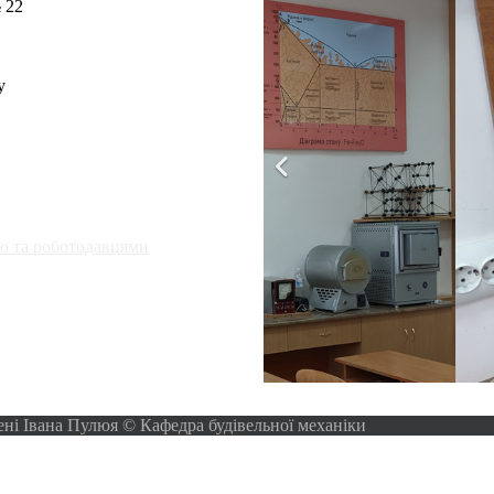
 22
у
ю та роботодавцями
ені Івана Пулюя © Кафедра будівельної механіки