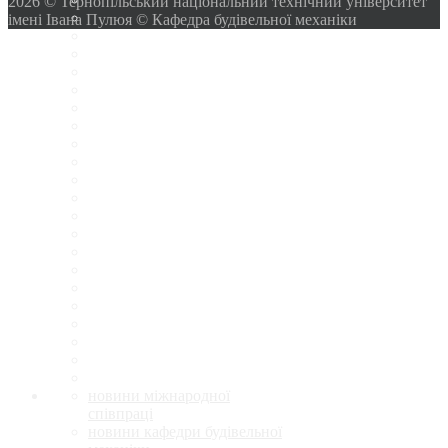
2026 © Тернопільський національний технічний університет
імені Івана Пулюя © Кафедра будівельної механіки
новини міжнародної
співпраці
новини кафедри будівельної