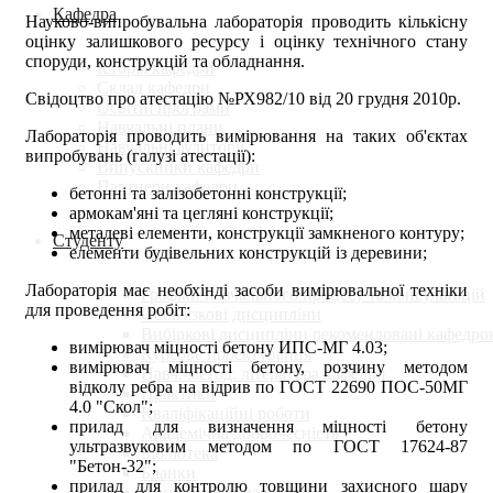
Кафедра
Науково-випробувальна лабораторія проводить кількісну
оцінку залишкового ресурсу і оцінку технічного стану
споруди, конструкцій та обладнання.
Історія кафедри
Склад кафедри
Свідоцтво про атестацію №РХ982/10 від 20 грудня 2010р.
Освітні програми
Навчальні плани
Лабораторія проводить вимірювання на таких об'єктах
Навчальні аудиторії
випробувань (галузі атестації):
Випускники кафедри
Партнери кафедри
бетонні та залізобетонні конструкції;
армокам'яні та цегляні конструкції;
металеві елементи, конструкції замкненого контуру;
Студенту
елементи будівельних конструкцій із деревини;
Лабораторія має необхінді засоби вимірювальної техніки
Графіки навчального процесу та консультацій
для проведення робіт:
Обов'язкові дисципліни
Вибіркові дисципліни рекомендовані кафедро
вимірювач міцності бетону ИПС-МГ 4.03;
Курсове проектування
вимірювач міцності бетону, розчину методом
Навч.-метод. література кафедри
відколу ребра на відрив по ГОСТ 22690 ПОС-50МГ
Практики
4.0 "Скол";
Кваліфікаційні роботи
прилад для визначення міцності бетону
Академічна доброчесність
ультразвуковим методом по ГОСТ 17624-87
Бібліотека
"Бетон-32";
Бланки
прилад для контролю товщини захисного шару
Дистанційне навчання