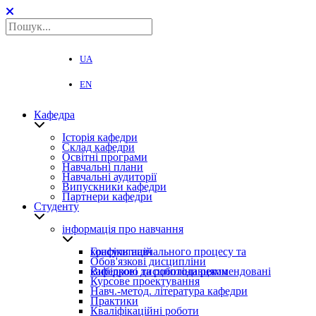
UA
EN
Кафедра
Історія кафедри
Склад кафедри
Освітні програми
Навчальні плани
Навчальні аудиторії
Випускники кафедри
Партнери кафедри
Студенту
інформація про навчання
Графіки навчального процесу та консультацій
Обов'язкові дисципліни
Вибіркові дисципліни рекомендовані кафедрою та роботодавцями
Курсове проектування
Навч.-метод. література кафедри
Практики
Кваліфікаційні роботи