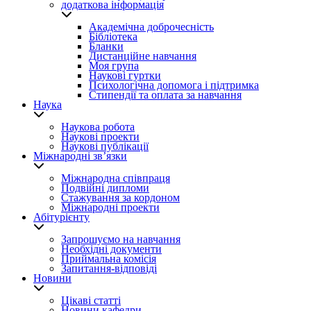
додаткова інформація
Академічна доброчесність
Бібліотека
Бланки
Дистанційне навчання
Моя група
Наукові гуртки
Психологічна допомога і підтримка
Стипендії та оплата за навчання
Наука
Наукова робота
Наукові проекти
Наукові публікації
Міжнародні зв’язки
Міжнародна співпраця
Подвійні дипломи
Стажування за кордоном
Міжнародні проекти
Абітурієнту
Запрошуємо на навчання
Необхідні документи
Приймальна комісія
Запитання-відповіді
Новини
Цікаві статті
Новини кафедри