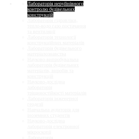
Лабораторія неруйнівного
контролю будівельних
конструкцій
Лабораторія гідравліки,
тепло-водо газо постачання
та вентиляції
Лабораторія технології
конструкційних матеріалів
Лабораторія будівельного
матеріалознавства
Науково-випробувальна
лабораторія будівельних
матеріалів, виробів та
конструкцій
Науково-дослідна
лабораторія
тріщиностійкості матеріалів
Лабораторія інженерної
геодезії
Навчальна аудиторія для
іноземних студентів
Науково-дослідна
лабораторія електронної
мікроскопії
Лабораторія