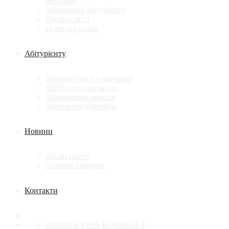
механіки
Інформація абітурієнту
Цікаві-статті
календар подій
Абітурієнту
Запрошуємо на навчання
Необхідні документи
Приймальна комісія
Запитання-відповіді
Новини
Цікаві статті
Новини кафедри
Контакти
АРХІТЕКТУРА БУДІВЕЛЬ І