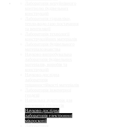
Лабораторія неруйнівного
контролю будівельних
конструкцій
Лабораторія гідравліки,
тепло-водо газо постачання
та вентиляції
Лабораторія технології
конструкційних матеріалів
Лабораторія будівельного
матеріалознавства
Науково-випробувальна
лабораторія будівельних
матеріалів, виробів та
конструкцій
Науково-дослідна
лабораторія
тріщиностійкості матеріалів
Лабораторія інженерної
геодезії
Навчальна аудиторія для
іноземних студентів
Науково-дослідна
лабораторія електронної
мікроскопії
Лабораторія