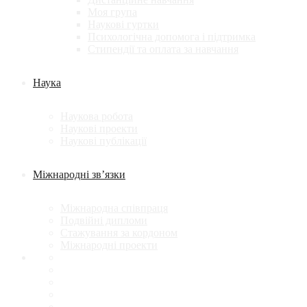
Моя група
Наукові гуртки
Психологічна допомога і підтримка
Стипендії та оплата за навчання
Наука
Наукова робота
Наукові проекти
Наукові публікації
Міжнародні зв’язки
Міжнародна співпраця
Подвійні дипломи
Стажування за кордоном
Міжнародні проекти