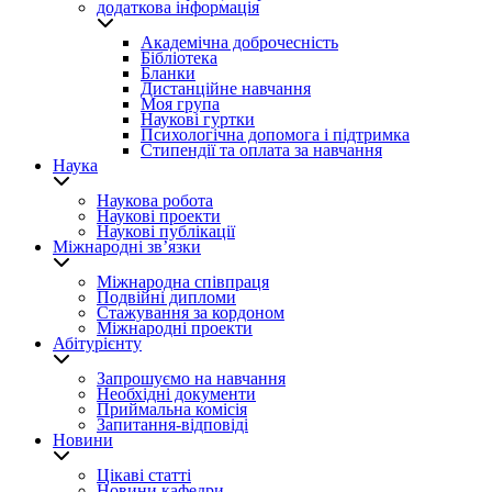
додаткова інформація
Академічна доброчесність
Бібліотека
Бланки
Дистанційне навчання
Моя група
Наукові гуртки
Психологічна допомога і підтримка
Стипендії та оплата за навчання
Наука
Наукова робота
Наукові проекти
Наукові публікації
Міжнародні зв’язки
Міжнародна співпраця
Подвійні дипломи
Стажування за кордоном
Міжнародні проекти
Абітурієнту
Запрошуємо на навчання
Необхідні документи
Приймальна комісія
Запитання-відповіді
Новини
Цікаві статті
Новини кафедри