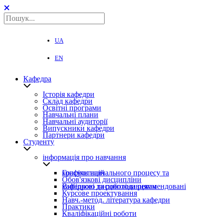
UA
EN
Кафедра
Історія кафедри
Склад кафедри
Освітні програми
Навчальні плани
Навчальні аудиторії
Випускники кафедри
Партнери кафедри
Студенту
інформація про навчання
Графіки навчального процесу та консультацій
Обов'язкові дисципліни
Вибіркові дисципліни рекомендовані кафедрою та роботодавцями
Курсове проектування
Навч.-метод. література кафедри
Практики
Кваліфікаційні роботи