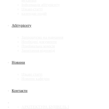
механіки
Інформація абітурієнту
Цікаві-статті
календар подій
Абітурієнту
Запрошуємо на навчання
Необхідні документи
Приймальна комісія
Запитання-відповіді
Новини
Цікаві статті
Новини кафедри
Контакти
АРХІТЕКТУРА БУДІВЕЛЬ І