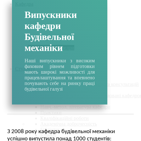
Кафедра
Випускники
Історія кафедри
кафедри
Склад кафедри
Освітні програми
Будівельної
Навчальні плани
Навчальні аудиторії
механіки
Випускники кафедри
Партнери кафедри
Наші випускники з високим
фаховим рівнем підготовки
Студенту
мають широкі можливості для
працевлаштування та впевнено
почувають себе на ринку праці
Графіки навчального процесу та консультацій
будівельної галузі
Обов'язкові дисципліни
Вибіркові дисципліни рекомендовані кафедро
Курсове проектування
Навч.-метод. література кафедри
Практики
Кваліфікаційні роботи
Академічна доброчесність
Бібліотека
З 2008 року кафедра будівельної механіки
Бланки
успішно випустила понад 1000 студентів:
Дистанційне навчання