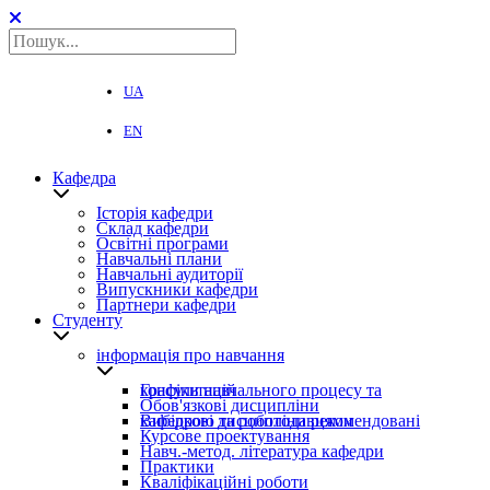
UA
EN
Кафедра
Історія кафедри
Склад кафедри
Освітні програми
Навчальні плани
Навчальні аудиторії
Випускники кафедри
Партнери кафедри
Студенту
інформація про навчання
Графіки навчального процесу та консультацій
Обов'язкові дисципліни
Вибіркові дисципліни рекомендовані кафедрою та роботодавцями
Курсове проектування
Навч.-метод. література кафедри
Практики
Кваліфікаційні роботи