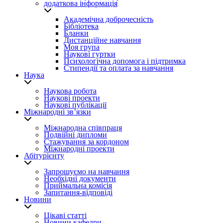
додаткова інформація
Академічна доброчесність
Бібліотека
Бланки
Дистанційне навчання
Моя група
Наукові гуртки
Психологічна допомога і підтримка
Стипендії та оплата за навчання
Наука
Наукова робота
Наукові проекти
Наукові публікації
Міжнародні зв’язки
Міжнародна співпраця
Подвійні дипломи
Стажування за кордоном
Міжнародні проекти
Абітурієнту
Запрошуємо на навчання
Необхідні документи
Приймальна комісія
Запитання-відповіді
Новини
Цікаві статті
Новини кафедри