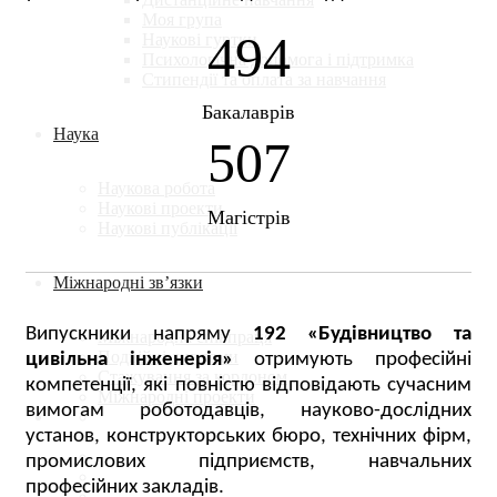
Моя група
494
Наукові гуртки
Психологічна допомога і підтримка
Стипендії та оплата за навчання
Бакалаврів
Наука
507
Наукова робота
Наукові проекти
Магістрів
Наукові публікації
Міжнародні зв’язки
Випускники напряму
192 «Будівництво та
Міжнародна співпраця
Подвійні дипломи
цивільна інженерія»
отримують професійні
Стажування за кордоном
компетенції, які повністю відповідають сучасним
Міжнародні проекти
вимогам роботодавців, науково-дослідних
установ, конструкторських бюро, технічних фірм,
промислових підприємств, навчальних
професійних закладів.