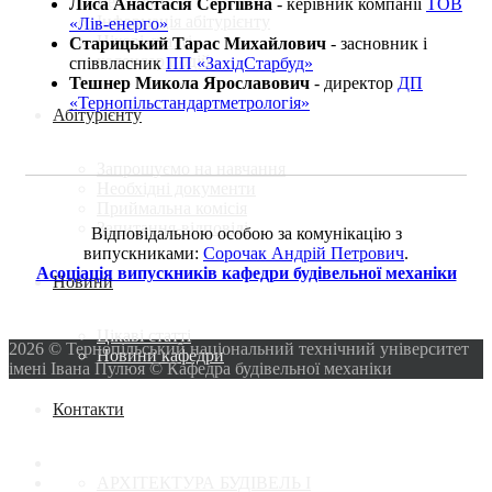
механіки
Лиса Анастасія Сергіївна
- керівник компанії
ТОВ
Інформація абітурієнту
«Лів-енерго»
Цікаві-статті
Старицький Тарас Михайлович
- засновник і
календар подій
співвласник
ПП «ЗахідСтарбуд»
Тешнер Микола Ярославович
- директор
ДП
«Тернопільстандартметрологія»
Абітурієнту
Запрошуємо на навчання
Необхідні документи
Приймальна комісія
Запитання-відповіді
Відповідальною особою за комунікацію з
випускниками:
Сорочак Андрій Петрович
.
Асоціація випускників кафедри будівельної механіки
Новини
Цікаві статті
2026 © Тернопільський національний технічний університет
Новини кафедри
імені Івана Пулюя © Кафедра будівельної механіки
Контакти
АРХІТЕКТУРА БУДІВЕЛЬ І