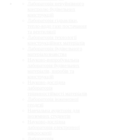
Лабораторія неруйнівного
контролю будівельних
конструкцій
Лабораторія гідравліки,
тепло-водо газо постачання
та вентиляції
Лабораторія технології
конструкційних матеріалів
Лабораторія будівельного
матеріалознавства
Науково-випробувальна
лабораторія будівельних
матеріалів, виробів та
конструкцій
Науково-дослідна
лабораторія
тріщиностійкості матеріалів
Лабораторія інженерної
геодезії
Навчальна аудиторія для
іноземних студентів
Науково-дослідна
лабораторія електронної
мікроскопії
Лабораторія