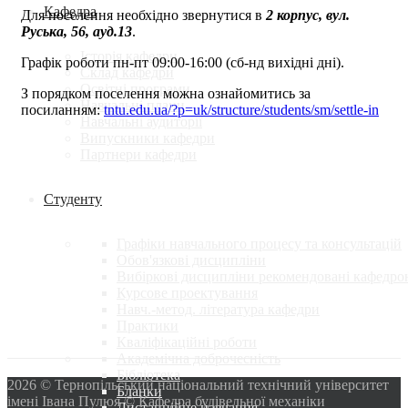
Кафедра
Для поселення необхідно звернутися в
2 корпус, вул.
Руська, 56, ауд.13
.
Історія кафедри
Графік роботи пн-пт 09:00-16:00 (сб-нд вихідні дні).
Склад кафедри
Освітні програми
З порядком поселення можна ознайомитись за
Навчальні плани
посиланням:
tntu.edu.ua/?p=uk/structure/students/sm/settle-in
Навчальні аудиторії
Випускники кафедри
Партнери кафедри
Студенту
Графіки навчального процесу та консультацій
Обов'язкові дисципліни
Вибіркові дисципліни рекомендовані кафедро
Курсове проектування
Навч.-метод. література кафедри
Практики
Кваліфікаційні роботи
Академічна доброчесність
Бібліотека
2026 © Тернопільський національний технічний університет
Бланки
імені Івана Пулюя © Кафедра будівельної механіки
Дистанційне навчання