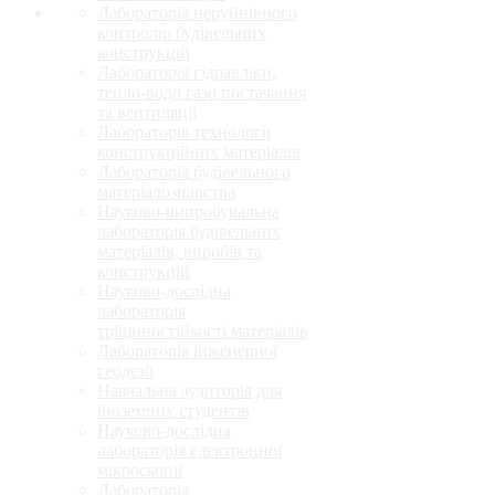
Лабораторія неруйнівного
контролю будівельних
конструкцій
Лабораторія гідравліки,
тепло-водо газо постачання
та вентиляції
Лабораторія технології
конструкційних матеріалів
Лабораторія будівельного
матеріалознавства
Науково-випробувальна
лабораторія будівельних
матеріалів, виробів та
конструкцій
Науково-дослідна
лабораторія
тріщиностійкості матеріалів
Лабораторія інженерної
геодезії
Навчальна аудиторія для
іноземних студентів
Науково-дослідна
лабораторія електронної
мікроскопії
Лабораторія