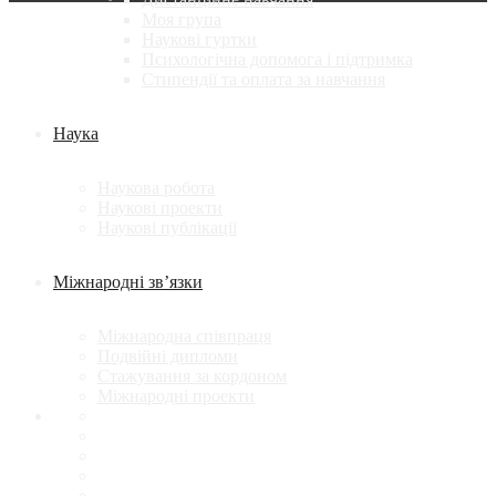
Моя група
Наукові гуртки
Психологічна допомога і підтримка
Стипендії та оплата за навчання
Наука
Наукова робота
Наукові проекти
Наукові публікації
Міжнародні зв’язки
Міжнародна співпраця
Подвійні дипломи
Стажування за кордоном
Міжнародні проекти