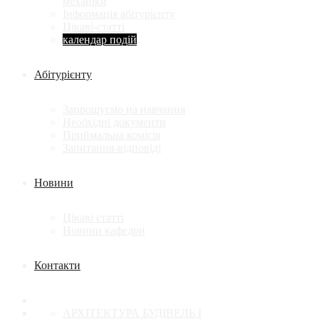
механіки
Інформація абітурієнту
Цікаві-статті
календар подій
Абітурієнту
Запрошуємо на навчання
Необхідні документи
Приймальна комісія
Запитання-відповіді
Новини
Цікаві статті
Новини кафедри
Контакти
АРХІТЕКТУРА БУДІВЕЛЬ І