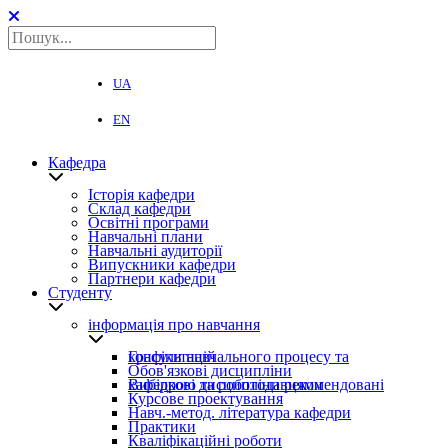
UA
EN
Кафедра
Історія кафедри
Склад кафедри
Освітні програми
Навчальні плани
Навчальні аудиторії
Випускники кафедри
Партнери кафедри
Студенту
інформація про навчання
Графіки навчального процесу та консультацій
Обов'язкові дисципліни
Вибіркові дисципліни рекомендовані кафедрою та роботодавцями
Курсове проектування
Навч.-метод. література кафедри
Практики
Кваліфікаційні роботи