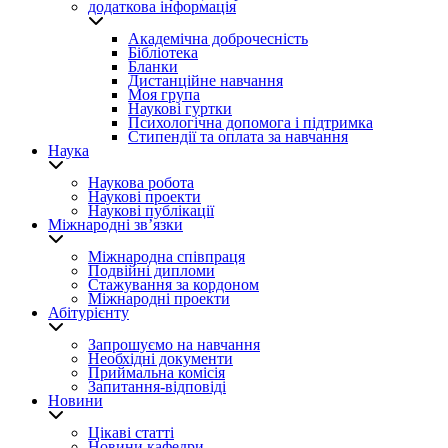
додаткова інформація
Академічна доброчесність
Бібліотека
Бланки
Дистанційне навчання
Моя група
Наукові гуртки
Психологічна допомога і підтримка
Стипендії та оплата за навчання
Наука
Наукова робота
Наукові проекти
Наукові публікації
Міжнародні зв’язки
Міжнародна співпраця
Подвійні дипломи
Стажування за кордоном
Міжнародні проекти
Абітурієнту
Запрошуємо на навчання
Необхідні документи
Приймальна комісія
Запитання-відповіді
Новини
Цікаві статті
Новини кафедри