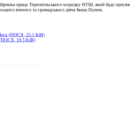
збірника праць Тернопільського осередку НТШ, який буде присв
нського вченого та громадського діяча Івана Пулюя.
.docx
(DOCX, 25.1 KiB)
(DOCX, 19.5 KiB)
ю та роботодавцями