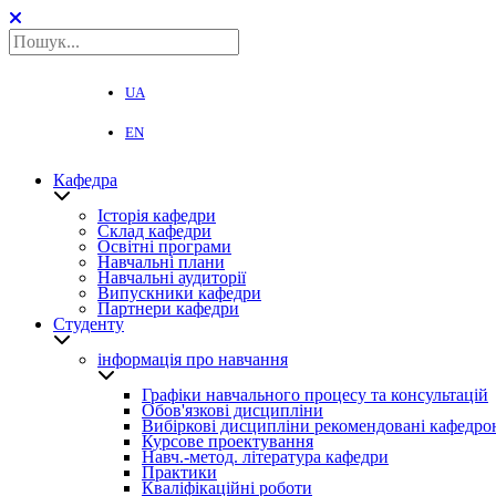
UA
EN
Кафедра
Історія кафедри
Склад кафедри
Освітні програми
Навчальні плани
Навчальні аудиторії
Випускники кафедри
Партнери кафедри
Студенту
інформація про навчання
Графіки навчального процесу та консультацій
Обов'язкові дисципліни
Вибіркові дисципліни рекомендовані кафедро
Курсове проектування
Навч.-метод. література кафедри
Практики
Кваліфікаційні роботи