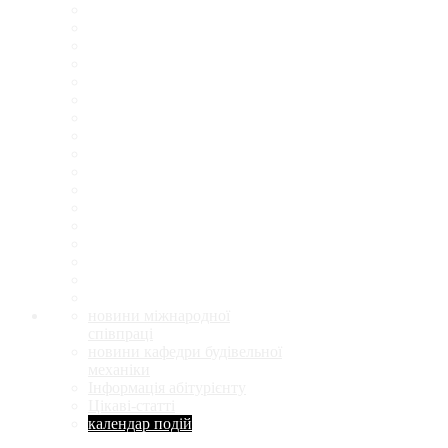
новини міжнародної
співпраці
новини кафедри будівельної
механіки
Інформація абітурієнту
Цікаві-статті
календар подій