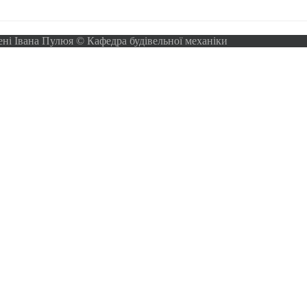
ені Івана Пулюя © Кафедра будівельної механіки