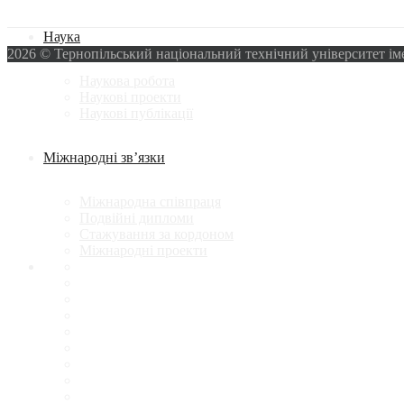
Наука
2026 © Тернопільський національний технічний університет ім
Наукова робота
Наукові проекти
Наукові публікації
Міжнародні зв’язки
Міжнародна співпраця
Подвійні дипломи
Стажування за кордоном
Міжнародні проекти