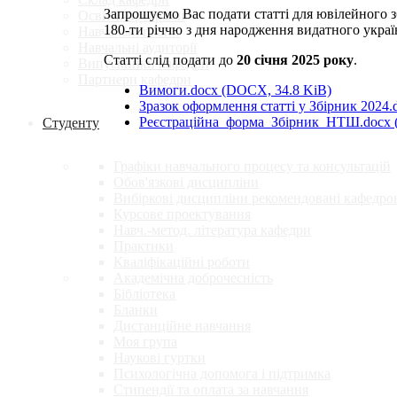
Запрошуємо Вас подати статті для ювілейного 
Освітні програми
180-ти річчю з дня народження видатного украї
Навчальні плани
Навчальні аудиторії
Статті слід подати до
20 січня 2025 року
.
Випускники кафедри
Партнери кафедри
Вимоги.docx
(DOCX, 34.8 KiB)
Зразок оформлення статті у Збірник 2024
Реєстраційна_форма_Збірник_НТШ.docx
Студенту
Графіки навчального процесу та консультацій
Обов'язкові дисципліни
Вибіркові дисципліни рекомендовані кафедро
Курсове проектування
Навч.-метод. література кафедри
Практики
Кваліфікаційні роботи
Академічна доброчесність
Бібліотека
Бланки
Дистанційне навчання
Моя група
Наукові гуртки
Психологічна допомога і підтримка
Стипендії та оплата за навчання