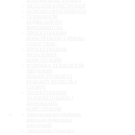
КАМ'ЯНІ КОНСТРУКЦІЇ
МЕТАЛЕВІ КОНСТРУКЦІЇ
ОСНОВИ І ФУНДАМЕНТИ
ТЕХНОЛОГІЯ
БУДІВЕЛЬНОГО
ВИРОБНИЦТВА
ПРОЕКТУВАННЯ
КОНСТРУКЦІЙ З ДЕРЕВА
І ПЛАСТМАС
ПРОЕКТУВАННЯ
МЕТАЛЕВИХ
КОНСТРУКЦІЙ
РОЗРОБКА ТЕХНОЛОГІЙ
ЗВЕДЕННЯ,
РЕКОНСТРУКЦІЇ ТА
РЕМОНТУ БУДІВЕЛЬ І
СПОРУД
ПРОЕКТУВАННЯ
ЗАЛІЗОБЕТОННИХ І
МУРОВАНИХ
КОНСТРУКЦІЙ
Лабораторія неруйнівного
контролю будівельних
конструкцій
Лабораторія гідравліки,