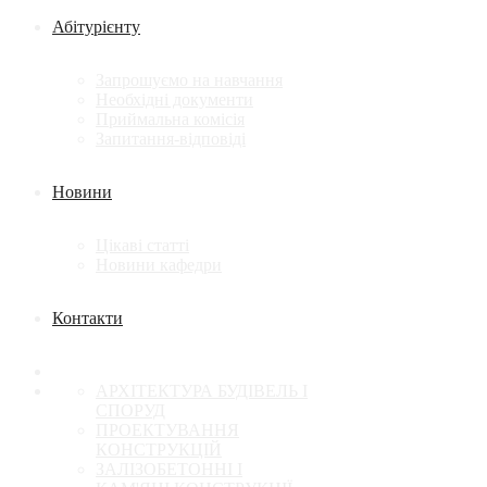
Абітурієнту
Запрошуємо на навчання
Необхідні документи
Приймальна комісія
Запитання-відповіді
Новини
Цікаві статті
Новини кафедри
Контакти
АРХІТЕКТУРА БУДІВЕЛЬ І
СПОРУД
ПРОЕКТУВАННЯ
КОНСТРУКЦІЙ
ЗАЛІЗОБЕТОННІ І