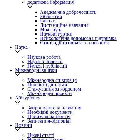
додаткова інформація
Академічна доброчесність
Бібліотека
Бланки
Дистанційне навчання
Моя група
Наукові гуртки
Психологічна допомога і підтримка
Стипендії та оплата за навчання
Наука
Наукова робота
Наукові проекти
Наукові публікації
Міжнародні зв’язки
Міжнародна співпраця
Подвійні дипломи
Стажування за кордоном
Міжнародні проекти
Абітурієнту
Запрошуємо на навчання
Необхідні документи
Приймальна комісія
Запитання-відповіді
Новини
Цікаві статті
Новини кафедри