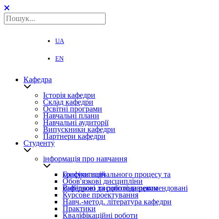
UA
EN
Кафедра
Історія кафедри
Склад кафедри
Освітні програми
Навчальні плани
Навчальні аудиторії
Випускники кафедри
Партнери кафедри
Студенту
інформація про навчання
Графіки навчального процесу та консультацій
Обов'язкові дисципліни
Вибіркові дисципліни рекомендовані кафедрою та роботодавцями
Курсове проектування
Навч.-метод. література кафедри
Практики
Кваліфікаційні роботи