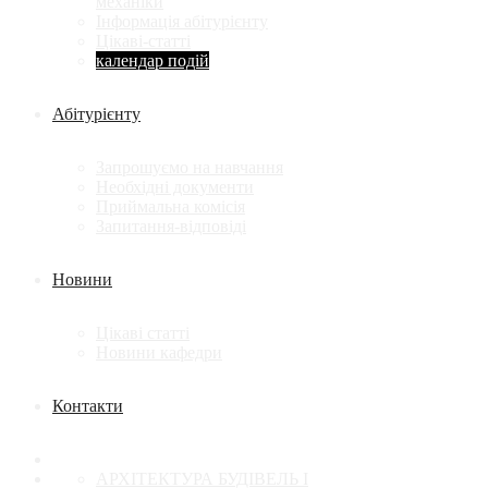
механіки
Інформація абітурієнту
Цікаві-статті
календар подій
Абітурієнту
Запрошуємо на навчання
Необхідні документи
Приймальна комісія
Запитання-відповіді
Новини
Цікаві статті
Новини кафедри
Контакти
АРХІТЕКТУРА БУДІВЕЛЬ І