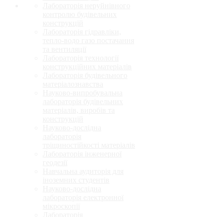
Лабораторія неруйнівного
контролю будівельних
конструкцій
Лабораторія гідравліки,
тепло-водо газо постачання
та вентиляції
Лабораторія технології
конструкційних матеріалів
Лабораторія будівельного
матеріалознавства
Науково-випробувальна
лабораторія будівельних
матеріалів, виробів та
конструкцій
Науково-дослідна
лабораторія
тріщиностійкості матеріалів
Лабораторія інженерної
геодезії
Навчальна аудиторія для
іноземних студентів
Науково-дослідна
лабораторія електронної
мікроскопії
Лабораторія