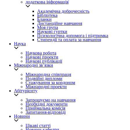
додаткова інформація
Академічна доброчесність
Бібліотека
Бланки
Дистанційне навчання
Моя група
Наукові гуртки
Психологічна допомога і підтримка
Стипендії та оплата за навчання
Наука
Наукова робота
Наукові проекти
Наукові публікації
Міжнародні зв’язки
Міжнародна співпраця
Подвійні дипломи
Стажування за кордоном
Міжнародні проекти
Абітурієнту
Запрошуємо на навчання
Необхідні документи
Приймальна комісія
Запитання-відповіді
Новини
Цікаві статті
Новини кафедри