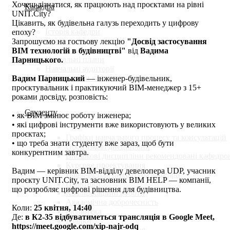
Хочеш дізнатися, як працюють над проєктами на рівні
Кафедра
UNIT.City?
Цікавить, як будівельна галузь переходить у цифрову
Історія кафедри
епоху?
Склад кафедри
Запрошуємо на гостьову лекцію
"Досвід застосування
Освітні програми
BIM технологій в будівництві"
від
Вадима
Навчальні плани
Парницького.
Навчальні аудиторії
Випускники кафедри
Вадим Парницький
— інженер-будівельник,
Партнери кафедри
проєктувальник і практикуючий BIM-менеджер з 15+
роками досвіду, розповість:
Студенту
• як BIM змінює роботу інженера;
• які цифрові інструменти вже використовують у великих
проєктах;
Графіки навчального процесу та консультацій
• що треба знати студенту вже зараз, щоб бути
Обов'язкові дисципліни
конкурентним завтра.
Вибіркові дисципліни рекомендовані кафедро
Курсове проектування
Вадим — керівник BIM-відділу девелопера UDP, учасник
Навч.-метод. література кафедри
проєкту UNIT.City, та засновник BIM HELP — компанії,
Практики
що розробляє цифрові рішення для будівництва.
Кваліфікаційні роботи
Академічна доброчесність
Коли:
25 квітня, 14:40
Бібліотека
Де:
в К2-35 відбуватиметься трансляція в Google Meet,
Бланки
https://meet.google.com/xip-najr-odq
Дистанційне навчання