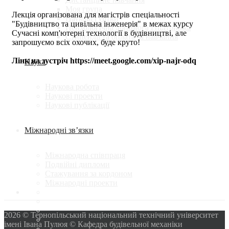
Моя група
Лекція організована для магістрів спеціальності
Наукові гуртки
"Будівництво та цивільна інженерія" в межах курсу
Психологічна допомога і підтримка
Сучасні комп'ютерні технології в будівництві, але
Стипендії та оплата за навчання
запрошуємо всіх охочих, буде круто!
Лінк на зустріч https://meet.google.com/xip-najr-odq
Наука
Наукова робота
Наукові проекти
Наукові публікації
Міжнародні зв’язки
Міжнародна співпраця
Подвійні дипломи
Стажування за кордоном
Міжнародні проекти
2026 © Тернопільський національний технічний університет
імені Івана Пулюя © Кафедра будівельної механіки