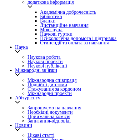
додаткова інформація
Академічна доброчесність
Бібліотека
Бланки
Дистанційне навчання
Моя група
Наукові гуртки
Психологічна допомога і підтримка
Стипендії та оплата за навчання
Наука
Наукова робота
Наукові проекти
Наукові публікації
Міжнародні зв’язки
Міжнародна співпраця
Подвійні дипломи
Стажування за кордоном
Міжнародні проекти
Абітурієнту
Запрошуємо на навчання
Необхідні документи
Приймальна комісія
Запитання-відповіді
Новини
Цікаві статті
Новини кафедри