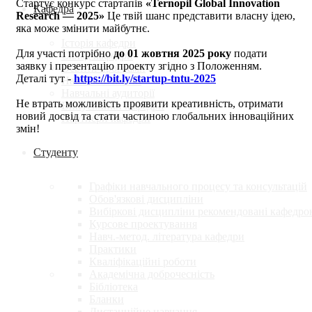
Стартує конкурс стартапів
«Ternopil Global Innovation
Кафедра
Research — 2025»
Це твій шанс представити власну ідею,
яка може змінити майбутнє.
Історія кафедри
Для участі потрібно
до 01 жовтня 2025 року
подати
Склад кафедри
заявку і презентацію проекту згідно з Положенням.
Освітні програми
Деталі тут -
https://bit.ly/startup-tntu-2025
Навчальні плани
Навчальні аудиторії
Не втрать можливість проявити креативність, отримати
Випускники кафедри
новий досвід та стати частиною глобальних інноваційних
Партнери кафедри
змін!
Студенту
Графіки навчального процесу та консультацій
Обов'язкові дисципліни
Вибіркові дисципліни рекомендовані кафедро
Курсове проектування
Навч.-метод. література кафедри
Практики
Кваліфікаційні роботи
Академічна доброчесність
Бібліотека
Бланки
Дистанційне навчання