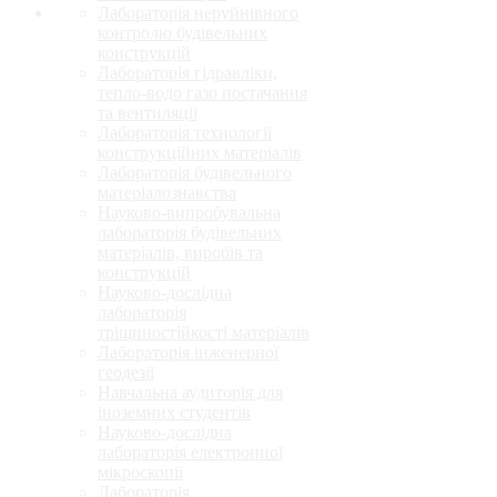
Лабораторія неруйнівного
контролю будівельних
конструкцій
Лабораторія гідравліки,
тепло-водо газо постачання
та вентиляції
Лабораторія технології
конструкційних матеріалів
Лабораторія будівельного
матеріалознавства
Науково-випробувальна
лабораторія будівельних
матеріалів, виробів та
конструкцій
Науково-дослідна
лабораторія
тріщиностійкості матеріалів
Лабораторія інженерної
геодезії
Навчальна аудиторія для
іноземних студентів
Науково-дослідна
лабораторія електронної
мікроскопії
Лабораторія