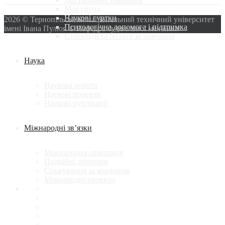
Моя група
Наукові гуртки
2026 © Тернопільський національний технічний університет
Психологічна допомога і підтримка
імені Івана Пулюя © Кафедра будівельної механіки
Стипендії та оплата за навчання
Наука
Наукова робота
Наукові проекти
Наукові публікації
Міжнародні зв’язки
Міжнародна співпраця
Подвійні дипломи
Стажування за кордоном
Міжнародні проекти