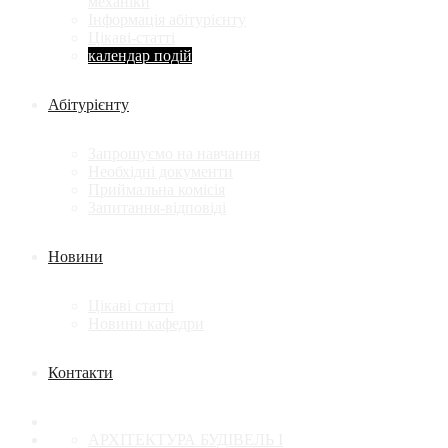
механіки
Інформація абітурієнту
Цікаві-статті
календар подій
Абітурієнту
Запрошуємо на навчання
Необхідні документи
Приймальна комісія
Запитання-відповіді
Новини
Цікаві статті
Новини кафедри
Контакти
АРХІТЕКТУРА БУДІВЕЛЬ І