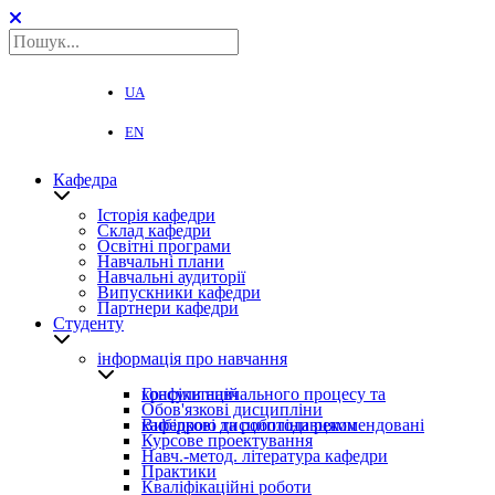
UA
EN
Кафедра
Історія кафедри
Склад кафедри
Освітні програми
Навчальні плани
Навчальні аудиторії
Випускники кафедри
Партнери кафедри
Студенту
інформація про навчання
Графіки навчального процесу та консультацій
Обов'язкові дисципліни
Вибіркові дисципліни рекомендовані кафедрою та роботодавцями
Курсове проектування
Навч.-метод. література кафедри
Практики
Кваліфікаційні роботи