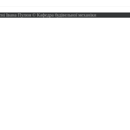
ені Івана Пулюя © Кафедра будівельної механіки