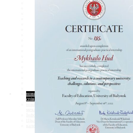
новини міжнародної
співпраці
новини кафедри будівельної
механіки
Інформація абітурієнту
Цікаві-статті
календар подій