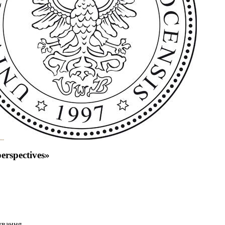
erspectives»
ування