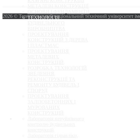
КАМ'ЯНІ КОНСТРУКЦІЇ
МЕТАЛЕВІ КОНСТРУКЦІЇ
ОСНОВИ І ФУНДАМЕНТИ
2026 © Тернопільський національний технічний університет ім
ТЕХНОЛОГІЯ
БУДІВЕЛЬНОГО
ВИРОБНИЦТВА
ПРОЕКТУВАННЯ
КОНСТРУКЦІЙ З ДЕРЕВА
І ПЛАСТМАС
ПРОЕКТУВАННЯ
МЕТАЛЕВИХ
КОНСТРУКЦІЙ
РОЗРОБКА ТЕХНОЛОГІЙ
ЗВЕДЕННЯ,
РЕКОНСТРУКЦІЇ ТА
РЕМОНТУ БУДІВЕЛЬ І
СПОРУД
ПРОЕКТУВАННЯ
ЗАЛІЗОБЕТОННИХ І
МУРОВАНИХ
КОНСТРУКЦІЙ
Лабораторія неруйнівного
контролю будівельних
конструкцій
Лабораторія гідравліки,