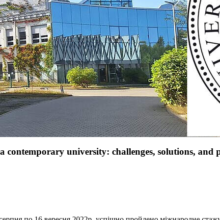
ю та роботодавцями
ontemporary university: challenges, solutions, and p
 серпня по 16 вересня 2022р. успішно пройдено міжнародне стаж