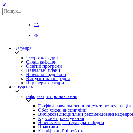
UA
EN
Кафедра
Історія кафедри
Склад кафедри
Освітні програми
Навчальні плани
Навчальні аудиторії
Випускники кафедри
Партнери кафедри
Студенту
інформація про навчання
Графіки навчального процесу та консультацій
Обов'язкові дисципліни
Вибіркові дисципліни рекомендовані кафедро
Курсове проектування
Навч.-метод. література кафедри
Практики
Кваліфікаційні роботи