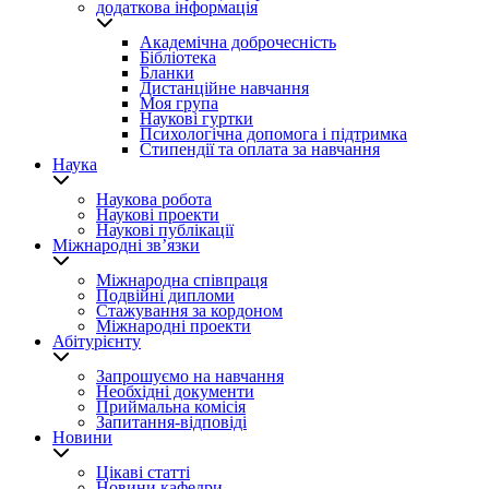
додаткова інформація
Академічна доброчесність
Бібліотека
Бланки
Дистанційне навчання
Моя група
Наукові гуртки
Психологічна допомога і підтримка
Стипендії та оплата за навчання
Наука
Наукова робота
Наукові проекти
Наукові публікації
Міжнародні зв’язки
Міжнародна співпраця
Подвійні дипломи
Стажування за кордоном
Міжнародні проекти
Абітурієнту
Запрошуємо на навчання
Необхідні документи
Приймальна комісія
Запитання-відповіді
Новини
Цікаві статті
Новини кафедри