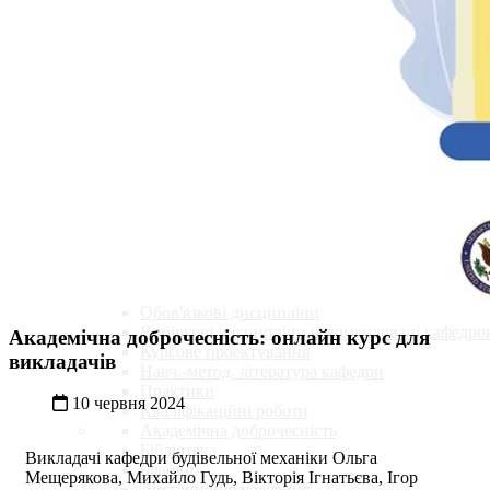
Кафедра
Історія кафедри
Склад кафедри
Освітні програми
Навчальні плани
Навчальні аудиторії
Випускники кафедри
Партнери кафедри
Студенту
Графіки навчального процесу та консультацій
Обов'язкові дисципліни
Вибіркові дисципліни рекомендовані кафедро
Академічна доброчесність: онлайн курс для
Курсове проектування
викладачів
Навч.-метод. література кафедри
Практики
10 червня 2024
Кваліфікаційні роботи
Академічна доброчесність
Бібліотека
Викладачі кафедри будівельної механіки Ольга
Бланки
Мещерякова, Михайло Гудь, Вікторія Ігнатьєва, Ігор
Дистанційне навчання