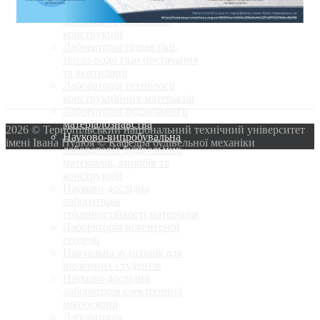
Лабораторія неруйнівного
контролю будівельних
конструкцій
Лабораторія гідравліки,
тепло-водо газо постачання
та вентиляції
Лабораторія технології
конструкційних матеріалів
Лабораторія будівельного
матеріалознавства
2026 © Тернопільський національний технічний університет
Науково-випробувальна
імені Івана Пулюя © Кафедра будівельної механіки
лабораторія будівельних
матеріалів, виробів та
конструкцій
Науково-дослідна
лабораторія
тріщиностійкості матеріалів
Лабораторія інженерної
геодезії
Навчальна аудиторія для
іноземних студентів
Науково-дослідна
лабораторія електронної
мікроскопії
Лабораторія