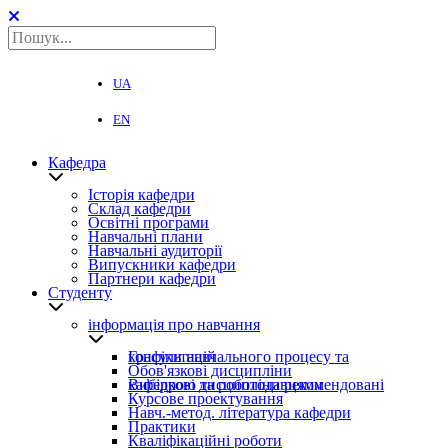
UA
EN
Кафедра
Історія кафедри
Склад кафедри
Освітні програми
Навчальні плани
Навчальні аудиторії
Випускники кафедри
Партнери кафедри
Студенту
інформація про навчання
Графіки навчального процесу та консультацій
Обов'язкові дисципліни
Вибіркові дисципліни рекомендовані кафедрою та роботодавцями
Курсове проектування
Навч.-метод. література кафедри
Практики
Кваліфікаційні роботи