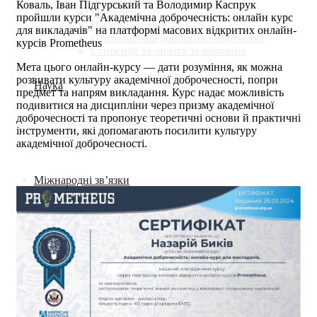
Коваль, Іван Підгурський та Володимир Каспрук
Моя група
пройшли курси "Академічна доброчесність: онлайн курс
Наукові гуртки
для викладачів" на платформі масових відкритих онлайн-
Психологічна допомога і підтримка
курсів Prometheus
Стипендії та оплата за навчання
Мета цього онлайн-курсу ― дати розуміння, як можна
розвивати культуру академічної доброчесності, попри
Наука
предмет та напрям викладання. Курс надає можливість
подивитися на дисципліни через призму академічної
доброчесності та пропонує теоретичні основи й практичні
Наукова робота
інструменти, які допомагають посилити культуру
Наукові проекти
академічної доброчесності.
Наукові публікації
Міжнародні зв’язки
Міжнародна співпраця
Подвійні дипломи
Стажування за кордоном
Міжнародні проекти