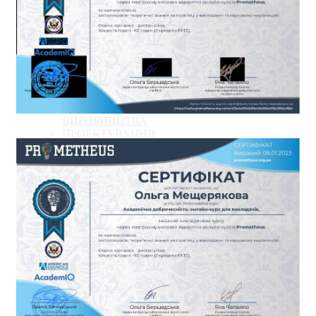
СПОРУД
ПРОЕКТУВАННЯ
КОНСТРУКЦІЙ
ЗАЛІЗОБЕТОННІ І
КАМ'ЯНІ КОНСТРУКЦІЇ
МЕТАЛЕВІ КОНСТРУКЦІЇ
ОСНОВИ І ФУНДАМЕНТИ
ТЕХНОЛОГІЯ
БУДІВЕЛЬНОГО
ВИРОБНИЦТВА
ПРОЕКТУВАННЯ
КОНСТРУКЦІЙ З ДЕРЕВА
І ПЛАСТМАС
ПРОЕКТУВАННЯ
МЕТАЛЕВИХ
КОНСТРУКЦІЙ
РОЗРОБКА ТЕХНОЛОГІЙ
ЗВЕДЕННЯ,
РЕКОНСТРУКЦІЇ ТА
РЕМОНТУ БУДІВЕЛЬ І
СПОРУД
ПРОЕКТУВАННЯ
ЗАЛІЗОБЕТОННИХ І
МУРОВАНИХ
КОНСТРУКЦІЙ