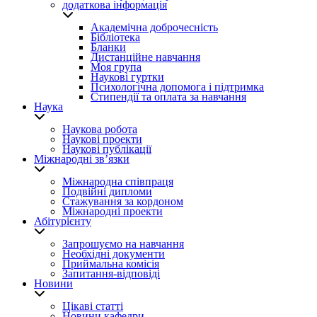
додаткова інформація
Академічна доброчесність
Бібліотека
Бланки
Дистанційне навчання
Моя група
Наукові гуртки
Психологічна допомога і підтримка
Стипендії та оплата за навчання
Наука
Наукова робота
Наукові проекти
Наукові публікації
Міжнародні зв’язки
Міжнародна співпраця
Подвійні дипломи
Стажування за кордоном
Міжнародні проекти
Абітурієнту
Запрошуємо на навчання
Необхідні документи
Приймальна комісія
Запитання-відповіді
Новини
Цікаві статті
Новини кафедри