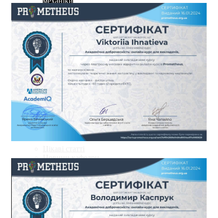
механіки
Інформація абітурієнту
Цікаві-статті
календар подій
Абітурієнту
Запрошуємо на навчання
Необхідні документи
Приймальна комісія
Запитання-відповіді
Новини
Цікаві статті
Новини кафедри
Контакти
АРХІТЕКТУРА БУДІВЕЛЬ І