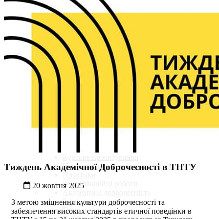
Кафедра
Історія кафедри
Склад кафедри
Освітні програми
Навчальні плани
Навчальні аудиторії
Випускники кафедри
Партнери кафедри
Студенту
Графіки навчального процесу та консультацій
Обов'язкові дисципліни
Вибіркові дисципліни рекомендовані кафедро
Курсове проектування
Тиждень Академічної Доброчесності в ТНТУ
Навч.-метод. література кафедри
Практики
Кваліфікаційні роботи
20 жовтня 2025
Академічна доброчесність
Бібліотека
З метою зміцнення культури доброчесності та
Бланки
забезпечення високих стандартів етичної поведінки в
Дистанційне навчання