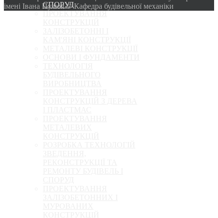
СПОРУД
імені Івана Пулюя © Кафедра будівельної механіки
ПРОЕКТУВАННЯ
КОНСТРУКЦІЙ
ЗАЛІЗОБЕТОННІ І
КАМ'ЯНІ КОНСТРУКЦІЇ
МЕТАЛЕВІ КОНСТРУКЦІЇ
ОСНОВИ І ФУНДАМЕНТИ
ТЕХНОЛОГІЯ
БУДІВЕЛЬНОГО
ВИРОБНИЦТВА
ПРОЕКТУВАННЯ
КОНСТРУКЦІЙ З ДЕРЕВА
І ПЛАСТМАС
ПРОЕКТУВАННЯ
МЕТАЛЕВИХ
КОНСТРУКЦІЙ
РОЗРОБКА ТЕХНОЛОГІЙ
ЗВЕДЕННЯ,
РЕКОНСТРУКЦІЇ ТА
РЕМОНТУ БУДІВЕЛЬ І
СПОРУД
ПРОЕКТУВАННЯ
ЗАЛІЗОБЕТОННИХ І
МУРОВАНИХ
КОНСТРУКЦІЙ