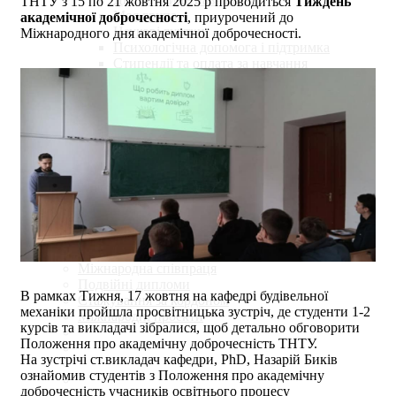
ТНТУ з 15 по 21 жовтня 2025 р проводиться
Тиждень
Моя група
академічної доброчесності
, приурочений до
Наукові гуртки
Міжнародного дня академічної доброчесності.
Психологічна допомога і підтримка
Стипендії та оплата за навчання
Наука
Наукова робота
Наукові проекти
Наукові публікації
Міжнародні зв’язки
Міжнародна співпраця
Подвійні дипломи
В рамках Тижня, 17 жовтня на кафедрі будівельної
Стажування за кордоном
механіки пройшла просвітницька зустріч, де студенти 1-2
Міжнародні проекти
курсів та викладачі зібралися, щоб детально обговорити
Положення про академічну доброчесність ТНТУ.
На зустрічі ст.викладач кафедри, PhD, Назарій Биків
ознайомив студентів з Положення про академічну
доброчесність учасників освітнього процесу