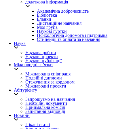
додаткова інформація
Академічна доброчесність
Бібліотека
Бланки
Дистанційне навчання
Моя група
Наукові гуртки
Психологічна допомога і підтримка
Стипендії та оплата за навчання
Наука
Наукова робота
Наукові проекти
Наукові публікації
Міжнародні зв’язки
Міжнародна співпраця
Подвійні дипломи
Стажування за кордоном
Міжнародні проекти
Абітурієнту
Запрошуємо на навчання
Необхідні документи
Приймальна комісія
Запитання-відповіді
Новини
Цікаві статті
Новини кафедри