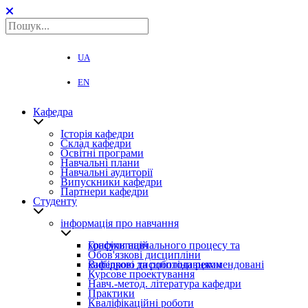
UA
EN
Кафедра
Історія кафедри
Склад кафедри
Освітні програми
Навчальні плани
Навчальні аудиторії
Випускники кафедри
Партнери кафедри
Студенту
інформація про навчання
Графіки навчального процесу та консультацій
Обов'язкові дисципліни
Вибіркові дисципліни рекомендовані кафедрою та роботодавцями
Курсове проектування
Навч.-метод. література кафедри
Практики
Кваліфікаційні роботи