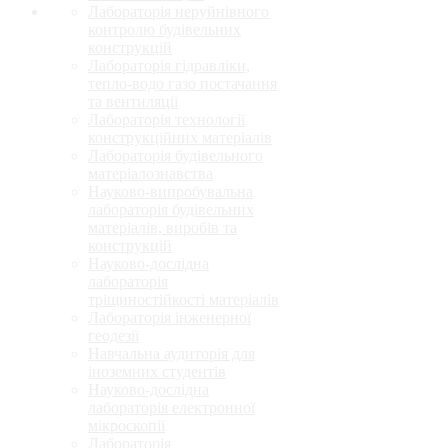
Лабораторія неруйнівного
контролю будівельних
конструкцій
Лабораторія гідравліки,
тепло-водо газо постачання
та вентиляції
Лабораторія технології
конструкційних матеріалів
Лабораторія будівельного
матеріалознавства
Науково-випробувальна
лабораторія будівельних
матеріалів, виробів та
конструкцій
Науково-дослідна
лабораторія
тріщиностійкості матеріалів
Лабораторія інженерної
геодезії
Навчальна аудиторія для
іноземних студентів
Науково-дослідна
лабораторія електронної
мікроскопії
Лабораторія