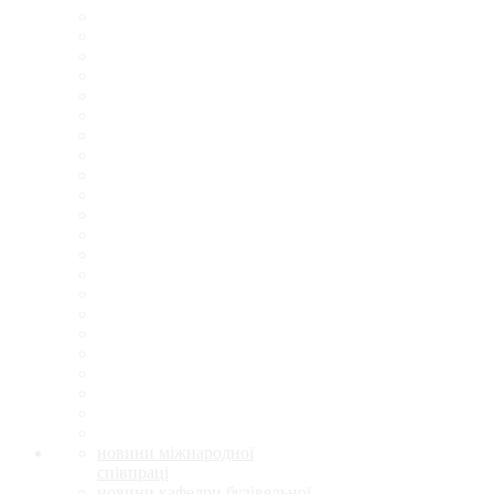
новини міжнародної
співпраці
новини кафедри будівельної