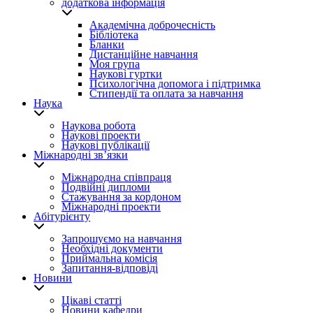
додаткова інформація
Академічна доброчесність
Бібліотека
Бланки
Дистанційне навчання
Моя група
Наукові гуртки
Психологічна допомога і підтримка
Стипендії та оплата за навчання
Наука
Наукова робота
Наукові проекти
Наукові публікації
Міжнародні зв’язки
Міжнародна співпраця
Подвійні дипломи
Стажування за кордоном
Міжнародні проекти
Абітурієнту
Запрошуємо на навчання
Необхідні документи
Приймальна комісія
Запитання-відповіді
Новини
Цікаві статті
Новини кафедри