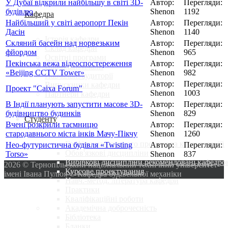
У Дубаї відкрили найбільшу в світі 3D-
Автор:
Перегляди:
будівлю
Shenon
1192
Кафедра
Найбільший у світі аеропорт Пекін
Автор:
Перегляди:
Дасін
Shenon
1140
Історія кафедри
Скляний басейн над норвезьким
Автор:
Перегляди:
Склад кафедри
фйордом
Shenon
965
Освітні програми
Пекінська вежа відеоспостереження
Автор:
Перегляди:
Навчальні плани
«Beijing CCTV Tower»
Shenon
982
Навчальні аудиторії
Автор:
Перегляди:
Випускники кафедри
Проект "Caixa Forum"
Shenon
1003
Партнери кафедри
В Індії планують запустити масове 3D-
Автор:
Перегляди:
будівництво будинків
Shenon
829
Студенту
Вчені розкрили таємницю
Автор:
Перегляди:
стародавнього міста інків Мачу-Пікчу
Shenon
1260
Графіки навчального процесу та консультацій
Нео-футуристична будівля «Twisting
Автор:
Перегляди:
Обов'язкові дисципліни
Torso»
Shenon
837
Вибіркові дисципліни рекомендовані кафедро
2026 © Тернопільський національний технічний університет
Курсове проектування
імені Івана Пулюя © Кафедра будівельної механіки
Навч.-метод. література кафедри
Практики
Кваліфікаційні роботи
Академічна доброчесність
Бібліотека
Бланки