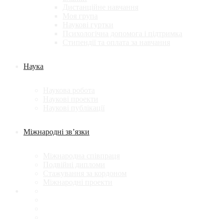
Дистанційне навчання
Моя група
Наукові гуртки
Психологічна допомога і підтримка
Стипендії та оплата за навчання
Наука
Наукова робота
Наукові проекти
Наукові публікації
Міжнародні зв’язки
Міжнародна співпраця
Подвійні дипломи
Стажування за кордоном
Міжнародні проекти