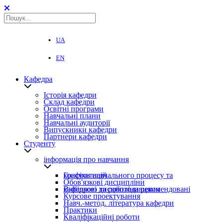
UA
EN
Кафедра
Історія кафедри
Склад кафедри
Освітні програми
Навчальні плани
Навчальні аудиторії
Випускники кафедри
Партнери кафедри
Студенту
інформація про навчання
Графіки навчального процесу та консультацій
Обов'язкові дисципліни
Вибіркові дисципліни рекомендовані кафедрою та роботодавцями
Курсове проектування
Навч.-метод. література кафедри
Практики
Кваліфікаційні роботи