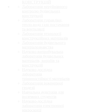
КОНСТРУКЦІЙ
Лабораторія неруйнівного
контролю будівельних
конструкцій
Лабораторія гідравліки,
тепло-водо газо постачання
та вентиляції
Лабораторія технології
конструкційних матеріалів
Лабораторія будівельного
матеріалознавства
Науково-випробувальна
лабораторія будівельних
матеріалів, виробів та
конструкцій
Науково-дослідна
лабораторія
тріщиностійкості матеріалів
Лабораторія інженерної
геодезії
Навчальна аудиторія для
іноземних студентів
Науково-дослідна
лабораторія електронної
мікроскопії