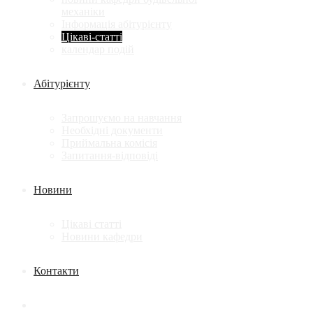
механіки
Інформація абітурієнту
Цікаві-статті
календар подій
Абітурієнту
Запрошуємо на навчання
Необхідні документи
Приймальна комісія
Запитання-відповіді
Новини
Цікаві статті
Новини кафедри
Контакти