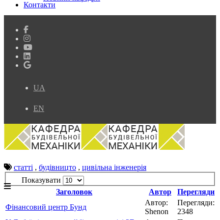
Контакти
UA
EN
статті
,
будівницто
,
цивільна інженерія
Показувати
Заголовок
Автор
Перегляди
Автор:
Перегляди:
Фінансовий центр Бунд
Shenon
2348