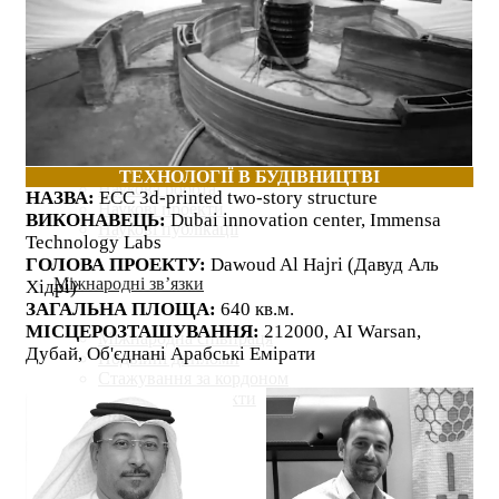
Моя група
Наукові гуртки
Психологічна допомога і підтримка
Стипендії та оплата за навчання
Наука
ТЕХНОЛОГІЇ В БУДІВНИЦТВІ
Наукова робота
НАЗВА:
ECC 3d-printed two-story structure
Наукові проекти
ВИКОНАВЕЦЬ:
Dubai innovation center, Immensa
Наукові публікації
Technology Labs
ГОЛОВА ПРОЕКТУ:
Dawoud Al Hajri (Давуд Аль
Міжнародні зв’язки
Хідрі)
ЗАГАЛЬНА ПЛОЩА:
640 кв.м.
МІСЦЕРОЗТАШУВАННЯ:
212000, AI Warsan,
Міжнародна співпраця
Дубай, Об'єднані Арабські Емірати
Подвійні дипломи
Стажування за кордоном
Міжнародні проекти