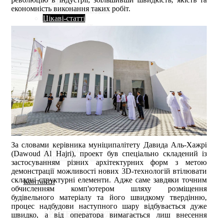
механіки
економність виконання таких робіт.
Інформація абітурієнту
Цікаві-статті
календар подій
Абітурієнту
Запрошуємо на навчання
Необхідні документи
Приймальна комісія
Запитання-відповіді
Новини
За словами керівника муніципалітету Давида Аль-Хажрі
Цікаві статті
(Dawoud Al Hajri), проект був спеціально складений із
Новини кафедри
застосуванням різних архітектурних форм з метою
демонстрації можливості нових 3D-технологій втілювати
складні структурні елементи. Адже саме завдяки точним
Контакти
обчисленням комп'ютером шляху розміщення
будівельного матеріалу та його швидкому твердінню,
процес надбудови наступного шару відбувається дуже
АРХІТЕКТУРА БУДІВЕЛЬ І
швидко, а від оператора вимагається лиш внесення