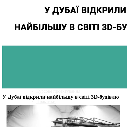
Кафедра
Історія кафедри
Склад кафедри
Освітні програми
Навчальні плани
Навчальні аудиторії
Випускники кафедри
Партнери кафедри
Студенту
Графіки навчального процесу та консультацій
Обов'язкові дисципліни
Вибіркові дисципліни рекомендовані кафедро
Курсове проектування
У Дубаї відкрили найбільшу в світі 3D-будівлю
Навч.-метод. література кафедри
Практики
Кваліфікаційні роботи
Академічна доброчесність
Бібліотека
Бланки
Дистанційне навчання