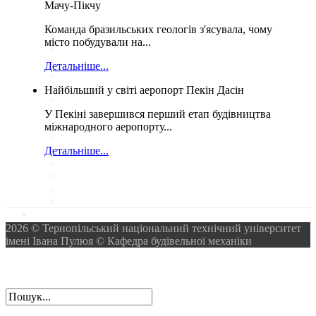
Мачу-Пікчу
Команда бразильських геологів з'ясувала, чому
місто побудували на...
Детальніше...
Найбільший у світі аеропорт Пекін Дасін
У Пекіні завершився перший етап будівництва
міжнародного аеропорту...
Детальніше...
2026 © Тернопільський національний технічний університет
імені Івана Пулюя © Кафедра будівельної механіки