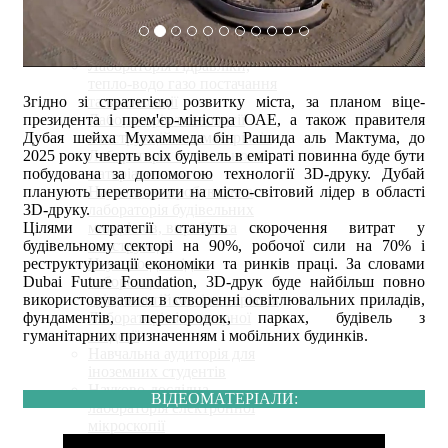
Лабораторія неруйнівного
контролю будівельних
конструкцій
Лабораторія гідравліки,
тепло-водо газо постачання
та вентиляції
Згідно зі стратегією розвитку міста, за планом віце-
Лабораторія технології
президента і прем'єр-міністра ОАЕ, а також правителя
конструкційних матеріалів
Дубая шейха Мухаммеда бін Рашида аль Мактума, до
Лабораторія будівельного
2025 року чверть всіх будівель в еміраті повинна буде бути
матеріалознавства
побудована за допомогою технології 3D-друку. Дубай
Науково-випробувальна
планують перетворити на місто-світовий лідер в області
лабораторія будівельних
3D-друку.
матеріалів, виробів та
Цілями стратегії стануть скорочення витрат у
конструкцій
будівельному секторі на 90%, робочої сили на 70% і
Науково-дослідна
реструктуризації економіки та ринків праці. За словами
лабораторія
Dubai Future Foundation, 3D-друк буде найбільш повно
тріщиностійкості матеріалів
використовуватися в створенні освітлювальних приладів,
Лабораторія інженерної
фундаментів, перегородок, парках, будівель з
геодезії
гуманітарних призначенням і мобільних будинків.
Навчальна аудиторія для
іноземних студентів
Науково-дослідна
ВІДЕОМАТЕРІАЛИ:
лабораторія електронної
мікроскопії
Лабораторія