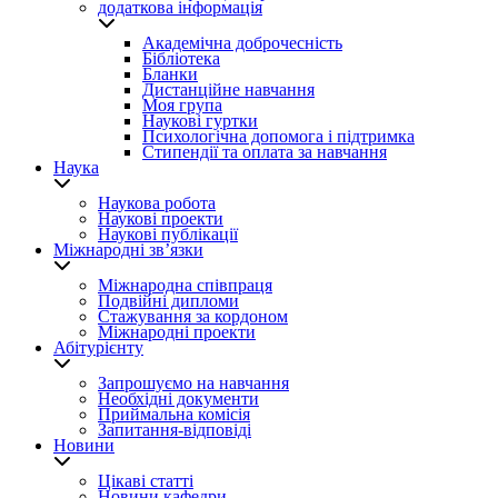
додаткова інформація
Академічна доброчесність
Бібліотека
Бланки
Дистанційне навчання
Моя група
Наукові гуртки
Психологічна допомога і підтримка
Стипендії та оплата за навчання
Наука
Наукова робота
Наукові проекти
Наукові публікації
Міжнародні зв’язки
Міжнародна співпраця
Подвійні дипломи
Стажування за кордоном
Міжнародні проекти
Абітурієнту
Запрошуємо на навчання
Необхідні документи
Приймальна комісія
Запитання-відповіді
Новини
Цікаві статті
Новини кафедри