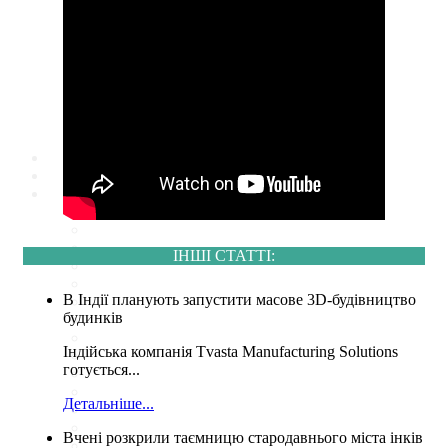
матеріалознавства
Лекційна аудиторія
архітектури та технології
будівництва
Лабораторія
автоматизованого
проектування у будівництві
Лекційна аудиторія
ІНШІ СТАТТІ:
В Індії планують запустити масове 3D-будівництво
будинків
Індійська компанія Tvasta Manufacturing Solutions
готується...
Детальніше...
Вчені розкрили таємницю стародавнього міста інків