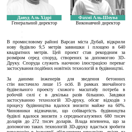
Давуд Аль Хідрі
Фахмі Аль-Шоува
Генеральний директор
Виконавчий директор
В промисловому районі Варсан міста Дубай, відкрили
нову будівлю 9,5 метрів заввишки і площею в 640
квадратних метрів. Цей проект став рекордним за
розміром серед споруд, створених за допомогою 3D-
Друку. Cпоруда служить наочною ілюстрацією переваг
застосування подібних новітніх технологій в будівництві.
За даними інженерів для зведення бетонних
стін вистачило лише 15 осіб. В рамках звичайного
будівельного проекту схожого масштабу потреба в
робочій силі є в декілька разів більшою. Завдяки
застосуванню технологій 3D-друку, обсяг відходів з
процесу будівництва вдалося знизити майже на 60%.
Чиновники відзначили, що собівартість будівництва
будівлі вдалося знизити з середньогалузевих 680 тисяч
новини міжнародної
доларів до 272 тисяч доларів. Влада впевнена, що за
співпраці
допомогою таких технологій 3D-друку вдасться зробити
новини кафедри будівельної
революцію в індустрії, збільшивши швидкість, якість та