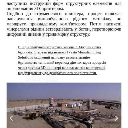
СПОРУД
наступних інструкцій форм структурних елементів для
ПРОЕКТУВАННЯ
опрацювання 3D-принтером.
КОНСТРУКЦІЙ
Подібно до струменевого принтера, процес включає
ЗАЛІЗОБЕТОННІ І
нашарування випробуваного рідкого матеріалу по
КАМ'ЯНІ КОНСТРУКЦІЇ
маршруту, прокладеному комп'ютером. Потім насичені
МЕТАЛЕВІ КОНСТРУКЦІЇ
мінералами рідини затвердівають у бетон, перетворюючи
ОСНОВИ І ФУНДАМЕНТИ
цифровий дизайн у тривимірну структуру.
ТЕХНОЛОГІЯ
БУДІВЕЛЬНОГО
В Індії планують запустити масове 3D-будівництво
ВИРОБНИЦТВА
будинків. Стартап під назвою Tvasta Manufacturing
ПРОЕКТУВАННЯ
Solutions націлений на повну автоматизацію
КОНСТРУКЦІЙ З ДЕРЕВА
будівництва та повний перегляд діючих зараз процесів
І ПЛАСТМАС
через друк на 3D-принтері всіх елементів конструкції,
ПРОЕКТУВАННЯ
від фундаменту до декоративного покриття стін.
МЕТАЛЕВИХ
КОНСТРУКЦІЙ
РОЗРОБКА ТЕХНОЛОГІЙ
ЗВЕДЕННЯ,
РЕКОНСТРУКЦІЇ ТА
РЕМОНТУ БУДІВЕЛЬ І
СПОРУД
ПРОЕКТУВАННЯ
ЗАЛІЗОБЕТОННИХ І
МУРОВАНИХ
КОНСТРУКЦІЙ