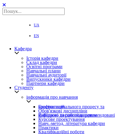
UA
EN
Кафедра
Історія кафедри
Склад кафедри
Освітні програми
Навчальні плани
Навчальні аудиторії
Випускники кафедри
Партнери кафедри
Студенту
інформація про навчання
Графіки навчального процесу та консультацій
Обов'язкові дисципліни
Вибіркові дисципліни рекомендовані кафедрою та роботодавцями
Курсове проектування
Навч.-метод. література кафедри
Практики
Кваліфікаційні роботи