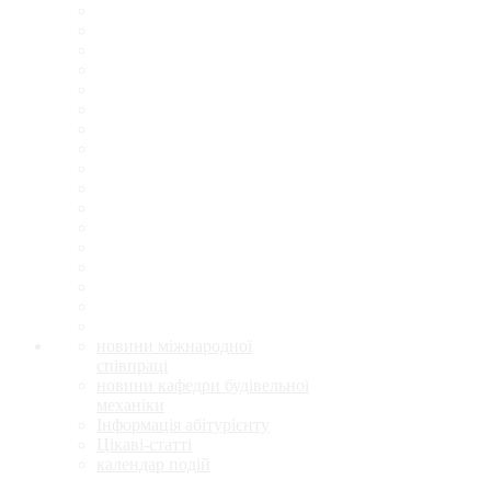
новини міжнародної
співпраці
новини кафедри будівельної
механіки
Інформація абітурієнту
Цікаві-статті
календар подій