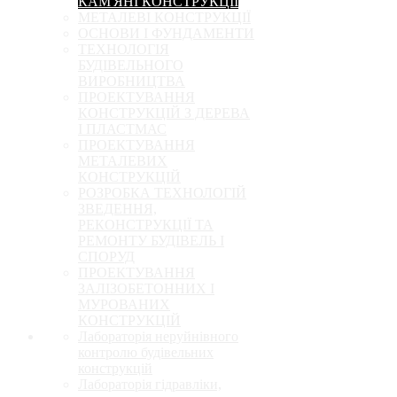
КАМ'ЯНІ КОНСТРУКЦІЇ
МЕТАЛЕВІ КОНСТРУКЦІЇ
ОСНОВИ І ФУНДАМЕНТИ
ТЕХНОЛОГІЯ
БУДІВЕЛЬНОГО
ВИРОБНИЦТВА
ПРОЕКТУВАННЯ
КОНСТРУКЦІЙ З ДЕРЕВА
І ПЛАСТМАС
ПРОЕКТУВАННЯ
МЕТАЛЕВИХ
КОНСТРУКЦІЙ
РОЗРОБКА ТЕХНОЛОГІЙ
ЗВЕДЕННЯ,
РЕКОНСТРУКЦІЇ ТА
РЕМОНТУ БУДІВЕЛЬ І
СПОРУД
ПРОЕКТУВАННЯ
ЗАЛІЗОБЕТОННИХ І
МУРОВАНИХ
КОНСТРУКЦІЙ
Лабораторія неруйнівного
контролю будівельних
конструкцій
Лабораторія гідравліки,