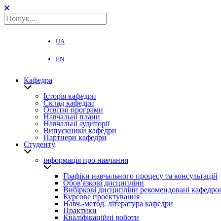
UA
EN
Кафедра
Історія кафедри
Склад кафедри
Освітні програми
Навчальні плани
Навчальні аудиторії
Випускники кафедри
Партнери кафедри
Студенту
інформація про навчання
Графіки навчального процесу та консультацій
Обов'язкові дисципліни
Вибіркові дисципліни рекомендовані кафедро
Курсове проектування
Навч.-метод. література кафедри
Практики
Кваліфікаційні роботи