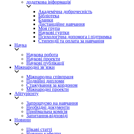
додаткова інформація
Академічна доброчесність
Бібліотека
Бланки
Дистанційне навчання
Моя група
Наукові гуртки
Психологічна допомога і підтримка
Стипендії та оплата за навчання
Наука
Наукова робота
Наукові проекти
Наукові публікації
Міжнародні зв’язки
Міжнародна співпраця
Подвійні дипломи
Стажування за кордоном
Міжнародні проекти
Абітурієнту
Запрошуємо на навчання
Необхідні документи
Приймальна комісія
Запитання-відповіді
Новини
Цікаві статті
Новини кафедри