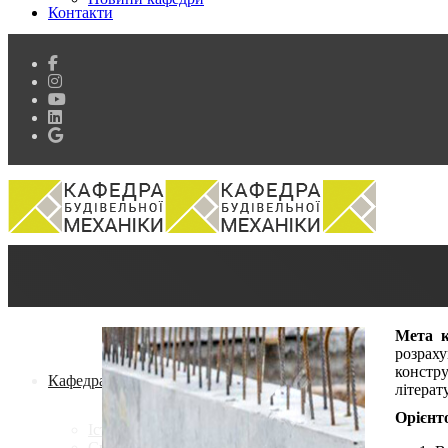
Контакти
Мета к
розрах
констр
Кафедра
літерат
Орієнт
Історія кафедри
Склад кафедри