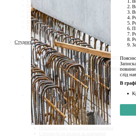
В
Освітні програми
В
Навчальні плани
В
Навчальні аудиторії
Р
Випускники кафедри
Р
Партнери кафедри
П
Р
Р
Студенту
З
Графіки навчального процесу та консультацій
Пояснюв
Обов'язкові дисципліни
Записка
Вибіркові дисципліни рекомендовані кафедро
повинні
Курсове проектування
слід на
Навч.-метод. література кафедри
В графі
Практики
Кваліфікаційні роботи
К
Академічна доброчесність
Бібліотека
Бланки
Дистанційне навчання
Моя група
Наукові гуртки
Психологічна допомога і підтримка
Стипендії та оплата за навчання