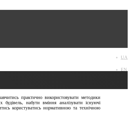
UA
EN
 навчитись практично використовувати методики
 будівель, набути вміння аналізувати існуючі
читись користуватись нормативною та технічною