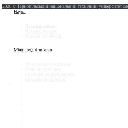
2026 © Тернопільський національний технічний університет ім
Наука
Наукова робота
Наукові проекти
Наукові публікації
Міжнародні зв’язки
Міжнародна співпраця
Подвійні дипломи
Стажування за кордоном
Міжнародні проекти