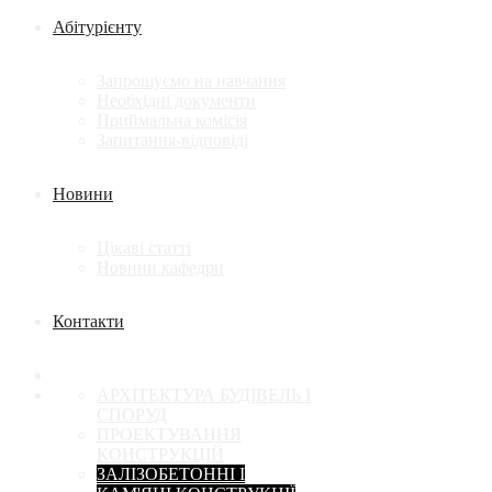
Абітурієнту
Запрошуємо на навчання
Необхідні документи
Приймальна комісія
Запитання-відповіді
Новини
Цікаві статті
Новини кафедри
Контакти
АРХІТЕКТУРА БУДІВЕЛЬ І
СПОРУД
ПРОЕКТУВАННЯ
КОНСТРУКЦІЙ
ЗАЛІЗОБЕТОННІ І