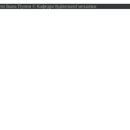
ені Івана Пулюя © Кафедра будівельної механіки