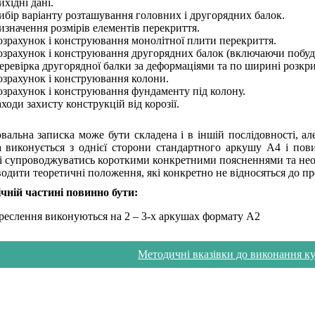
ихідні дані.
ибір варіанту розташування головних і другорядних балок.
изначення розмірів елементів перекриття.
озрахунок і конструювання монолітної плити перекриття.
озрахунок і конструювання другорядних балок (включаючи побудо
еревірка другорядної балки за деформаціями та по ширині розкри
озрахунок і конструювання колони.
озрахунок і конструювання фундаменту під колону.
аходи захисту конструкцій від корозії.
альна записка може бути складена і в іншій послідовності, ал
 виконується з однієї сторони стандартного аркушу А4 і пов
ю та роботодавцями
 супроводжуватись короткими конкретними поясненнями та нео
водити теоретичні положення, які конкретно не відносяться до пр
чній частині повинно бути:
реслення виконуються на 2 – 3-х аркушах формату А2
Методичні вказівки до виконання ку