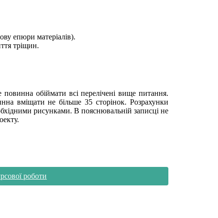
ву епюри матеріалів).
ття тріщин.
е повинна обіймати всі перелічені вище питання.
инна вміщати не більше 35 сторінок. Розрахунки
бхідними рисунками. В пояснювальній записці не
оекту.
рсової роботи