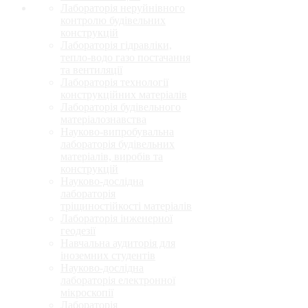
Лабораторія неруйнівного
контролю будівельних
конструкцій
Лабораторія гідравліки,
тепло-водо газо постачання
та вентиляції
Лабораторія технології
конструкційних матеріалів
Лабораторія будівельного
матеріалознавства
Науково-випробувальна
лабораторія будівельних
матеріалів, виробів та
конструкцій
Науково-дослідна
лабораторія
тріщиностійкості матеріалів
Лабораторія інженерної
геодезії
Навчальна аудиторія для
іноземних студентів
Науково-дослідна
лабораторія електронної
мікроскопії
Лабораторія