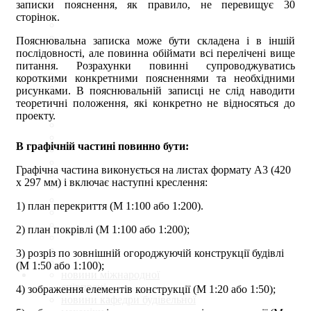
записки пояснення, як правило, не перевищує 30
сторінок.
Пояснювальна записка може бути складена і в іншій
послідовності, але повинна обіймати всі перелічені вище
питання. Розрахунки повинні супроводжуватись
короткими конкретними поясненнями та необхідними
рисунками. В пояснювальній записці не слід наводити
теоретичні положення, які конкретно не відносяться до
проекту.
В графічній частині повинно бути:
Графічна частина виконується на листах формату А3 (420
х 297 мм) і включає наступні креслення:
1) план перекриття (М 1:100 або 1:200).
2) план покрівлі (М 1:100 або 1:200);
3) розріз по зовнішній огороджуючій конструкції будівлі
(М 1:50 або 1:100);
новини міжнародної
співпраці
4) зображення елементів конструкції (М 1:20 або 1:50);
новини кафедри будівельної