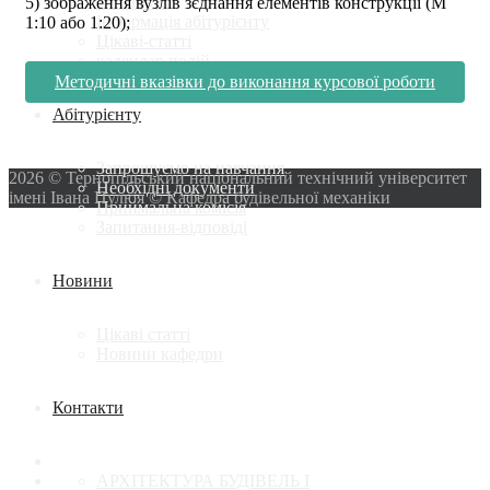
механіки
5) зображення вузлів зєднання елементів конструкції (М
Інформація абітурієнту
1:10 або 1:20);
Цікаві-статті
календар подій
Методичні вказівки до виконання курсової роботи
Абітурієнту
Запрошуємо на навчання
2026 © Тернопільський національний технічний університет
Необхідні документи
імені Івана Пулюя © Кафедра будівельної механіки
Приймальна комісія
Запитання-відповіді
Новини
Цікаві статті
Новини кафедри
Контакти
АРХІТЕКТУРА БУДІВЕЛЬ І