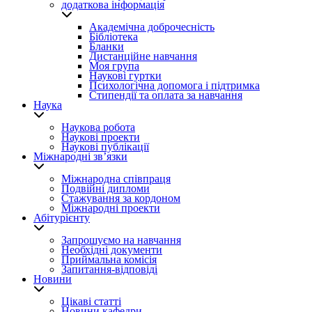
додаткова інформація
Академічна доброчесність
Бібліотека
Бланки
Дистанційне навчання
Моя група
Наукові гуртки
Психологічна допомога і підтримка
Стипендії та оплата за навчання
Наука
Наукова робота
Наукові проекти
Наукові публікації
Міжнародні зв’язки
Міжнародна співпраця
Подвійні дипломи
Стажування за кордоном
Міжнародні проекти
Абітурієнту
Запрошуємо на навчання
Необхідні документи
Приймальна комісія
Запитання-відповіді
Новини
Цікаві статті
Новини кафедри