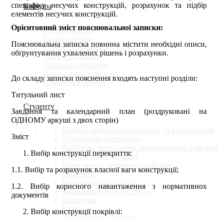
специфіку несучих конструкцій, розрахунок та підбір
Кафедра
елементів несучих конструкцій.
Орієнтовний зміст пояснювальної записки:
Історія кафедри
Склад кафедри
Пояснювальна записка повинна містити необхідні описи,
Освітні програми
обґрунтування ухвалених рішень і розрахунки.
Навчальні плани
Навчальні аудиторії
Випускники кафедри
До складу записки пояснення входять наступні розділи:
Партнери кафедри
Титульний лист
Студенту
Завдання та календарний план (роздруковані на
ОДНОМУ аркуші з двох сторін)
Графіки навчального процесу та консультацій
Зміст
Обов'язкові дисципліни
Вибіркові дисципліни рекомендовані кафедро
Вибір конструкції перекриття:
Курсове проектування
Навч.-метод. література кафедри
1.1. Вибір та розрахунок власної ваги конструкції;
Практики
Кваліфікаційні роботи
1.2. Вибір корисного навантаження з нормативнох
Академічна доброчесність
документів
Бібліотека
Бланки
Вибір конструкції покрівлі:
Дистанційне навчання