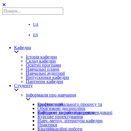
UA
EN
Кафедра
Історія кафедри
Склад кафедри
Освітні програми
Навчальні плани
Навчальні аудиторії
Випускники кафедри
Партнери кафедри
Студенту
інформація про навчання
Графіки навчального процесу та консультацій
Обов'язкові дисципліни
Вибіркові дисципліни рекомендовані кафедрою та роботодавцями
Курсове проектування
Навч.-метод. література кафедри
Практики
Кваліфікаційні роботи