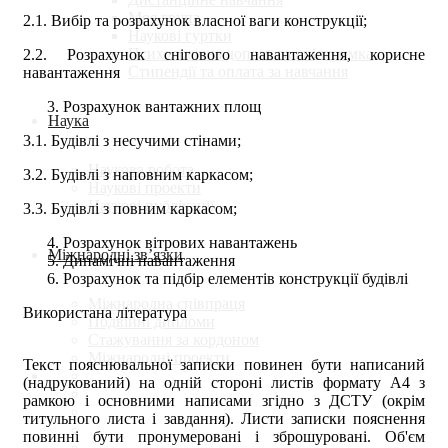
Моя група
2.1. Вибір та розрахунок власної ваги конструкції;
Наукові гуртки
Психологічна допомога і підтримка
2.2. Розрахунок снігового навантаження, корисне
Стипендії та оплата за навчання
навантаження
Розрахунок вантажних площ
Наука
3.1. Будівлі з несучими стінами;
Наукова робота
3.2. Будівлі з наповним каркасом;
Наукові проекти
Наукові публікації
3.3. Будівлі з повним каркасом;
Розрахунок вітрових навантажень
Міжнародні зв’язки
Динамічні навантаження
Розрахунок та підбір елементів конструкції будівлі
Міжнародна співпраця
Використана література
Подвійні дипломи
Стажування за кордоном
Міжнародні проекти
Текст пояснювальної записки повинен бути написаний
(надрукований) на одній стороні листів формату А4 з
рамкою і основними написами згідно з ДСТУ (окрім
титульного листа і завдання). Листи записки пояснення
повинні бути пронумеровані і зброшуровані. Об'єм