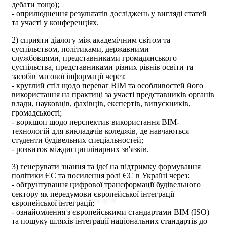
дебати тощо);
- оприлюднення результатів досліджень у вигляді статей
та участі у конференціях.
2) сприяти діалогу між академічним світом та
суспільством, політиками, державними
службовцями, представниками громадянського
суспільства, представниками різних рівнів освіти та
засобів масової інформації через:
- круглий стіл щодо переваг BIM та особливостей його
використання на практиці за участі представників органів
влади, науковців, фахівців, експертів, випускників,
громадськості;
- воркшоп щодо перспектив використання BIM-
технологій для викладачів коледжів, де навчаються
студенти будівельних спеціальностей;
- розвиток міждисциплінарних зв'язків.
3) генерувати знання та ідеї на підтримку формування
політики ЄС та посилення ролі ЄС в Україні через:
- обґрунтування цифрової трансформації будівельного
сектору як передумови європейської інтеграції
новини міжнародної
європейської інтеграції;
співпраці
- ознайомлення з європейськими стандартами BIM (ISO)
новини кафедри будівельної
та пошуку шляхів інтеграції національних стандартів до