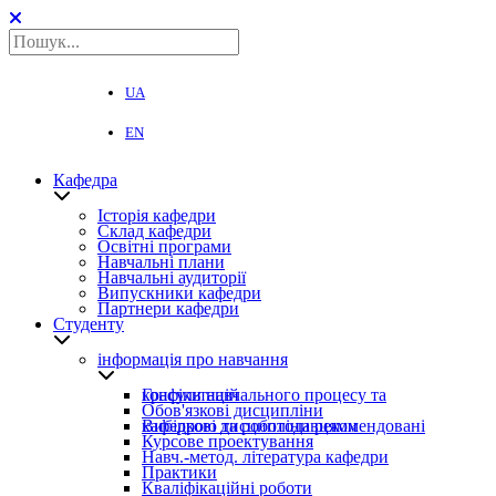
UA
EN
Кафедра
Історія кафедри
Склад кафедри
Освітні програми
Навчальні плани
Навчальні аудиторії
Випускники кафедри
Партнери кафедри
Студенту
інформація про навчання
Графіки навчального процесу та консультацій
Обов'язкові дисципліни
Вибіркові дисципліни рекомендовані кафедрою та роботодавцями
Курсове проектування
Навч.-метод. література кафедри
Практики
Кваліфікаційні роботи