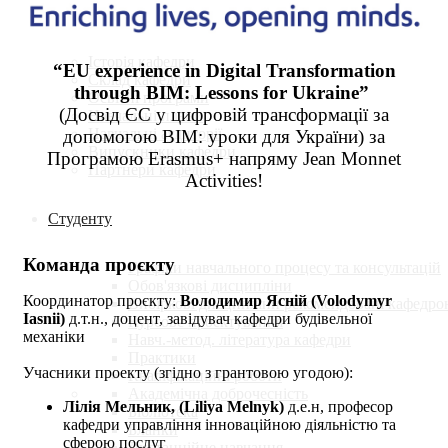
Кафедра
Історія кафедри
“EU experience in Digital Transformation
Склад кафедри
through BIM: Lessons for Ukraine”
Освітні програми
(Досвід ЄС у цифровій трансформації за
Навчальні плани
Навчальні аудиторії
допомогою BIM: уроки для України) за
Випускники кафедри
Програмою Erasmus+ напряму Jean Monnet
Партнери кафедри
Activities!
Студенту
Команда проєкту
Графіки навчального процесу та консультацій
Обов'язкові дисципліни
Координатор проєкту:
Володимир Ясній (Volodymyr
Вибіркові дисципліни рекомендовані кафедро
Iasnii)
д.т.н., доцент, завідувач кафедри будівельної
Курсове проектування
механіки
Навч.-метод. література кафедри
Практики
Учасники проекту (згідно з грантовою угодою):
Кваліфікаційні роботи
Академічна доброчесність
Лілія Мельник, (Liliya Melnyk)
д.е.н, професор
Бібліотека
кафедри управління інноваційною діяльністю та
Бланки
сферою послуг
Дистанційне навчання