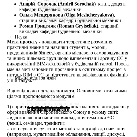
Андрій Сорочак (Andrii Sorochak)
к.т.н., доцент
Моя група
кафедри будівельної механіки -
Наукові гуртки
Ольга Мещерякова (Olga Meshcheryakova)
,
Психологічна допомога і підтримка
старший викладач кафедри будівельної механіки -
Стипендії та оплата за навчання
Роман Грицеляк (Roman Grytseliak)
, старший
викладач кафедри будівельної механіки
Наука
Мета проєкту
- покращити теоретичне розуміння,
практичні знання та навички студентів, молоді,
Наукова робота
представників бізнесу, органів місцевого самоврядування
Наукові проекти
та інших цільових груп щодо імплементації досвіду ЄС у
Наукові публікації
використанні BIM-технологій у будівельній галузі. Проєкт
має на меті заповнити прогалини в освітньому процесі з
питань BIM в ЄС та підготувати кваліфікованих фахівців
Міжнародні зв’язки
у цій галузі.
Відповідно до поставленої мети, Основними загальними
Міжнародна співпраця
цілями пропонованого модуля є:
Подвійні дипломи
Стажування за кордоном
1) сприяти підвищенню рівня викладання та досліджень у
Міжнародні проекти
сфері вивчення Європейського Союзу в усьому світі:
- вдосконалення навичок викладання тематики ЄС
(лекції, семінари, тренінги);
- застосування сучасних методів та підходів до навчання
(наприклад, мультимедійне обладнання, лекції, дискусії,