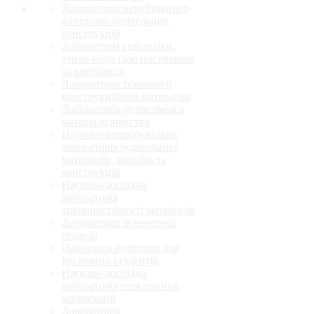
Лабораторія неруйнівного
контролю будівельних
конструкцій
Лабораторія гідравліки,
тепло-водо газо постачання
та вентиляції
Лабораторія технології
конструкційних матеріалів
Лабораторія будівельного
матеріалознавства
Науково-випробувальна
лабораторія будівельних
матеріалів, виробів та
конструкцій
Науково-дослідна
лабораторія
тріщиностійкості матеріалів
Лабораторія інженерної
геодезії
Навчальна аудиторія для
іноземних студентів
Науково-дослідна
лабораторія електронної
мікроскопії
Лабораторія