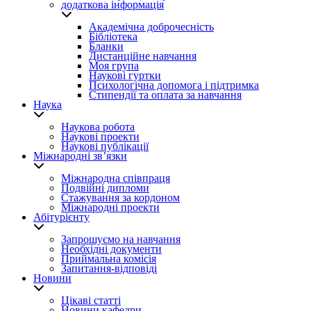
додаткова інформація
Академічна доброчесність
Бібліотека
Бланки
Дистанційне навчання
Моя група
Наукові гуртки
Психологічна допомога і підтримка
Стипендії та оплата за навчання
Наука
Наукова робота
Наукові проекти
Наукові публікації
Міжнародні зв’язки
Міжнародна співпраця
Подвійні дипломи
Стажування за кордоном
Міжнародні проекти
Абітурієнту
Запрошуємо на навчання
Необхідні документи
Приймальна комісія
Запитання-відповіді
Новини
Цікаві статті
Новини кафедри