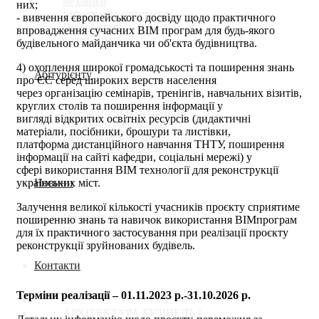
механіки
них;
Інформація абітурієнту
- вивчення європейського досвіду щодо практичного
Цікаві-статті
впровадження сучасних BIM програм для будь-якого
календар подій
будівельного майданчика чи об'єкта будівництва.
4) охоплення широкої громадськості та поширення знань
Абітурієнту
про ЄС серед широких верств населення
через організацію семінарів, тренінгів, навчальних візитів,
круглих столів та поширення інформації у
Запрошуємо на навчання
вигляді відкритих освітніх ресурсів (дидактичні
Необхідні документи
матеріали, посібники, брошури та листівки,
Приймальна комісія
платформа дистанційного навчання ТНТУ, поширення
Запитання-відповіді
інформації на сайті кафедри, соціальні мережі) у
сфері використання BIM технології для реконструкції
Новини
українських міст.
Залучення великої кількості учасників проєкту сприятиме
Цікаві статті
поширенню знань та навичок використання BIMпрограм
Новини кафедри
для їх практичного застосування при реалізації проєкту
реконструкції зруйнованих будівель.
Контакти
Терміни реалізації – 01.11.2023 р.-31.10.2026 р.
АРХІТЕКТУРА БУДІВЕЛЬ І