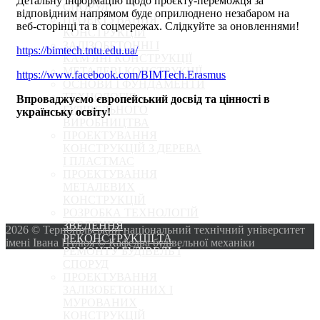
Детальну інформацію щодо проєкту-переможця за
СПОРУД
відповідним напрямом буде оприлюднено незабаром на
ПРОЕКТУВАННЯ
веб-сторінці та в соцмережах. Слідкуйте за оновленнями!
КОНСТРУКЦІЙ
ЗАЛІЗОБЕТОННІ І
https://bimtech.tntu.edu.ua/
КАМ'ЯНІ КОНСТРУКЦІЇ
МЕТАЛЕВІ КОНСТРУКЦІЇ
https://www.facebook.com/BIMTech.Erasmus
ОСНОВИ І ФУНДАМЕНТИ
ТЕХНОЛОГІЯ
Впроваджуємо європейський досвід та цінності в
БУДІВЕЛЬНОГО
українську освіту!
ВИРОБНИЦТВА
ПРОЕКТУВАННЯ
КОНСТРУКЦІЙ З ДЕРЕВА
І ПЛАСТМАС
ПРОЕКТУВАННЯ
МЕТАЛЕВИХ
КОНСТРУКЦІЙ
РОЗРОБКА ТЕХНОЛОГІЙ
ЗВЕДЕННЯ,
2026 © Тернопільський національний технічний університет
РЕКОНСТРУКЦІЇ ТА
імені Івана Пулюя © Кафедра будівельної механіки
РЕМОНТУ БУДІВЕЛЬ І
СПОРУД
ПРОЕКТУВАННЯ
ЗАЛІЗОБЕТОННИХ І
МУРОВАНИХ
КОНСТРУКЦІЙ