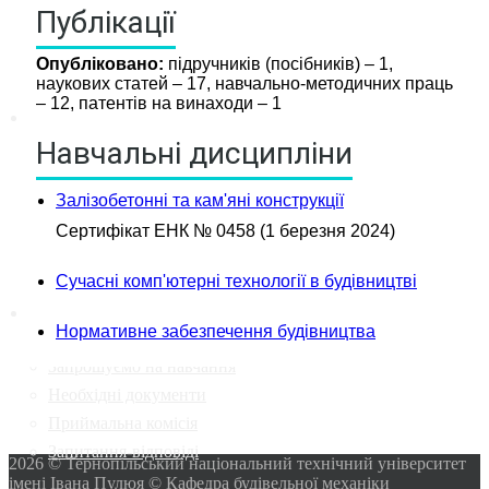
Публікації
Опубліковано:
підручників (посібників) – 1,
наукових статей – 17, навчально-методичних праць
– 12, патентів на винаходи – 1
новини міжнародної співпраці
Навчальні дисципліни
новини кафедри будівельної
механіки
Інформація абітурієнту
Залізобетонні та кам'яні конструкції
Цікаві-статті
Сертифікат ЕНК № 0458 (1 березня 2024)
календар подій
Сучасні комп'ютерні технології в будівництві
Абітурієнту
Нормативне забезпечення будівництва
Запрошуємо на навчання
Необхідні документи
Приймальна комісія
Запитання-відповіді
2026 © Тернопільський національний технічний університет
імені Івана Пулюя © Кафедра будівельної механіки