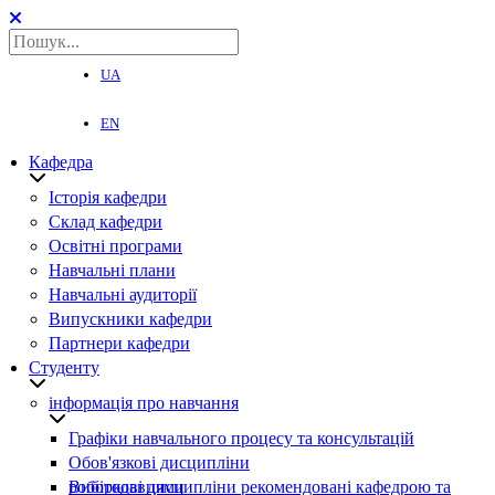
UA
EN
Кафедра
Історія кафедри
Склад кафедри
Освітні програми
Навчальні плани
Навчальні аудиторії
Випускники кафедри
Партнери кафедри
Студенту
інформація про навчання
Графіки навчального процесу та консультацій
Обов'язкові дисципліни
Вибіркові дисципліни рекомендовані кафедрою та роботодавцями