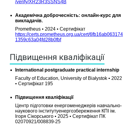
/verify/XR23R3SSNS4B
Академічна доброчесність: онлайн-курс для
викладачів.
Prometheus • 2024 • Сертифікат
https://certs.prometheus.org.ua/cert/6fb16ab063174
1359c63a04fd28b0fbf
Підвищення кваліфікації
International postgraduate practical internship
Faculty of Education, University of Białystok • 2022
• Cертифікат 195
Підвищення кваліфікації
Центр підготовки енергоменеджерів навчально-
наукового інститутуенергозбереження КПІ ім.
Ігоря Сікорського • 2025 • Сертифікат ПК
02070921/008839-25