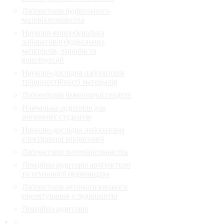
Лабораторія будівельного
матеріалознавства
Науково-випробувальна
лабораторія будівельних
матеріалів, виробів та
конструкцій
Науково-дослідна лабораторія
тріщиностійкості матеріалів
Лабораторія інженерної геодезії
Навчальна аудиторія для
іноземних студентів
Науково-дослідна лабораторія
електронної мікроскопії
Лабораторія матеріалознавства
Лекційна аудиторія архітектури
та технології будівництва
Лабораторія автоматизованого
проектування у будівництві
Лекційна аудиторія