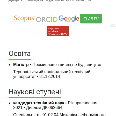
Графіки навчального процесу та консультацій
Обов'язкові дисципліни
Вибіркові дисципліни рекомендовані кафедрою та роб
Курсове проектування
Навч.-метод. література кафедри
Практики
Освіта
Кваліфікаційні роботи
Академічна доброчесність
Магістр
• Промислове і цивільне будівництво
Бібліотека
Бланки
Тернопільський національний технічний
університет • 31.12.2014
Дистанційне навчання
Моя група
Наукові ступені
Наукові гуртки
Психологічна допомога і підтримка
кандидат технічний наук
• Рік присвоєння:
Стипендії та оплата за навчання
2021 • Диплом ДК 062664
Спеціальність: 01.02.04 Механіка деформівного