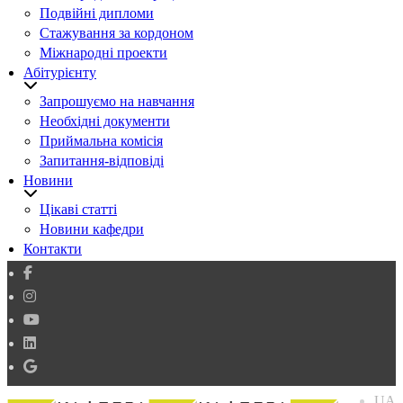
Подвійні дипломи
Стажування за кордоном
Міжнародні проекти
Абітурієнту
Запрошуємо на навчання
Необхідні документи
Приймальна комісія
Запитання-відповіді
Новини
Цікаві статті
Новини кафедри
Контакти
UA