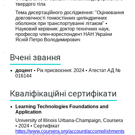
твердого тіла
Наука
Тема дисертаційного дослідження: "Оцінювання
довговічності тонкостінних циліндричних
Наукова робота
оболонок при транспортуванні літаком" •
Наукові проекти
Науковий керівник: доктор технічних наук,
професор член-кореспондент НАН України
Наукові публікації
Ясній Петро Володимирович
Міжнародні зв’язки
Вчені звання
Міжнародна співпраця
доцент
• Рік присвоєння: 2024 • Атестат АД №
Подвійні дипломи
016144
Стажування за кордоном
Міжнародні проекти
Кваліфікаційні сертифікати
Learning Technologies Foundations and
Application
University of Illinois Urbana-Champaign, Coursera
• 2024 • Cертифікат
https://www.coursera.org/account/accomplishments