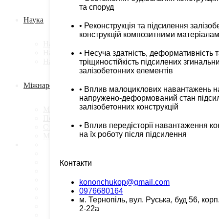
та споруд
Наука
• Реконструкція та підсилення залізоб
конструкцій композитними матеріала
Наукова робота
Наукові проекти
• Несуча здатність, деформативність 
Наукові публікації
тріщиностійкість підсилених згинальн
залізобетонних елементів
Міжнародні зв’язки
• Вплив малоциклових навантажень н
напружено-деформований стан підси
залізобетонних конструкцій
Міжнародна співпраця
Подвійні дипломи
• Вплив передісторії навантаження ко
Стажування за кордоном
на їх роботу після підсилення
Міжнародні проекти
Контакти
kononchukop@gmail.com
0976680164
м. Тернопіль, вул. Руська, буд 56, корп
2-22а