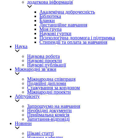
додаткова інформація
Академічна доброчесність
Бібліотека
Бланки
Дистанційне навчання
Моя група
Наукові гуртки
Психологічна допомога і підтримка
Стипендії та оплата за навчання
Наука
Наукова робота
Наукові проекти
Наукові публікації
Міжнародні зв’язки
Міжнародна співпраця
Подвійні дипломи
Стажування за кордоном
Міжнародні проекти
Абітурієнту
Запрошуємо на навчання
Необхідні документи
Приймальна комісія
Запитання-відповіді
Новини
Цікаві статті
Новини кафедри