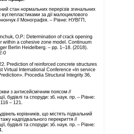
ий стан нормальних перерізів згинальних
х вуглепластиками за дії малоциклового
нончук // Монографія. – Рівне: НУВГП,
nchuk, O.P.: Determination of crack opening
er within a cohesive zone model. Continuum
r Berlin Heidelberg. – pp. 1–18. (2018).
2-0
22. Prediction of reinforced concrete structures
t Virtual International Conference «In service
ediction». Procedia Structural Integrity 36,
окви з антисейсмічним поясом //
, будівлі та споруди: зб. наук. пр. – Рівне:
116 – 121.
дівель корівників, що містять підвальний
тажу надпідвального перекриття //
, будівлі та споруди: зб. наук. пр. – Рівне:
4.