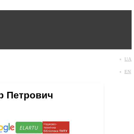
UA
EN
р Петрович