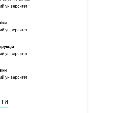
ий університет
ніки
ий університет
трукцій
ий університет
ніки
ий університет
ати