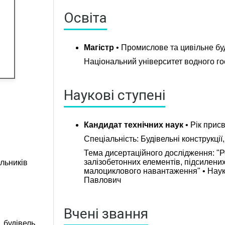
Освіта
Магістр
• Промислове та цивільне бу
Національний університет водного г
Наукові ступені
ю та роботодавцями
Кандидат технічних наук
• Рік прис
Спеціальність: Будівельні конструкції,
Тема дисертаційного дослідження: "Р
залізобетонних елементів, підсилени
льників
малоциклового навантаження" • Наук
Павлович
Вчені звання
, будівель