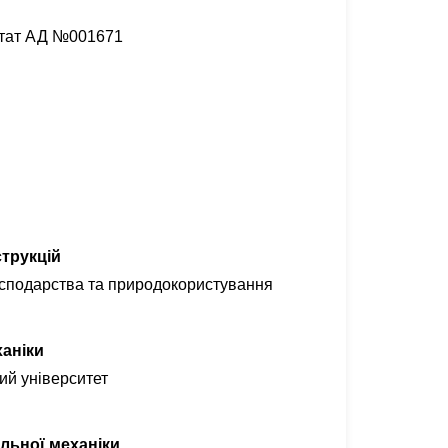
естат АД №001671
трукцій
осподарства та природокористування
ханіки
ий університет
льної механіки