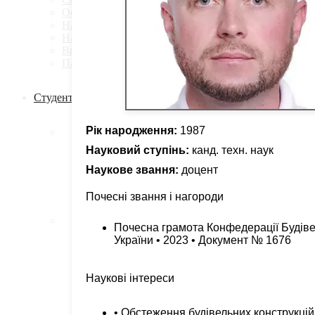
Освітні програми
Навчальні плани
Навчальні аудиторії
Випускники кафедри
Партнери кафедри
Студенту
Рік народження:
1987
Графіки навчального процесу та консультацій
Обов'язкові дисципліни
Науковий ступінь:
канд. техн. наук
Вибіркові дисципліни рекомендовані кафедро
Наукове звання:
Курсове проектування
доцент
Навч.-метод. література кафедри
Практики
Почесні звання і нагороди
Кваліфікаційні роботи
Академічна доброчесність
Почесна грамота Конфедерації Будіве
Бібліотека
України • 2023 • Документ № 1676
Бланки
Дистанційне навчання
Моя група
Наукові інтереси
Наукові гуртки
Психологічна допомога і підтримка
Стипендії та оплата за навчання
• Обстеження будівельних конструкцій