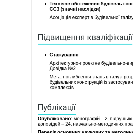
Технічне обстеження будівель і спо
СС3 (значні наслідки)
Асоціація експертів будівельної галі
Підвищення кваліфікації
Стажування
Архітектурно-проектне будівельно-ви
Довідка №2
Мета: поглиблення знань в галузі ро
будівельних конструкцій із застосув
комплексів
Публікації
Опубліковано:
монографій – 2, підручників
доповідей – 24, навчально-методичних прац
Перелік основних наукових та методич