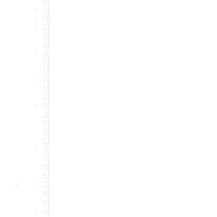
КАМ'ЯНІ КОНСТРУКЦІЇ
МЕТАЛЕВІ КОНСТРУКЦІЇ
ОСНОВИ І ФУНДАМЕНТИ
ТЕХНОЛОГІЯ
БУДІВЕЛЬНОГО
ВИРОБНИЦТВА
ПРОЕКТУВАННЯ
КОНСТРУКЦІЙ З ДЕРЕВА
І ПЛАСТМАС
ПРОЕКТУВАННЯ
МЕТАЛЕВИХ
КОНСТРУКЦІЙ
РОЗРОБКА ТЕХНОЛОГІЙ
ЗВЕДЕННЯ,
РЕКОНСТРУКЦІЇ ТА
РЕМОНТУ БУДІВЕЛЬ І
СПОРУД
ПРОЕКТУВАННЯ
ЗАЛІЗОБЕТОННИХ І
МУРОВАНИХ
КОНСТРУКЦІЙ
Лабораторія неруйнівного
контролю будівельних
конструкцій
Лабораторія гідравліки,