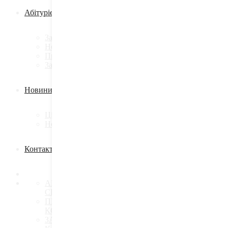
Абітурієнту
Запрошуємо на навчання
Необхідні документи
Приймальна комісія
Запитання-відповіді
Новини
Цікаві статті
Новини кафедри
Контакти
АРХІТЕКТУРА БУДІВЕЛЬ І
СПОРУД
ПРОЕКТУВАННЯ
КОНСТРУКЦІЙ
ЗАЛІЗОБЕТОННІ І