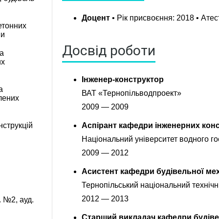
Доцент
• Рік присвоєння: 2018 • Ат
етонних
ми
Досвід роботи
та
их
Інженер-конструктор
а
ВАТ «Тернопільводпроект»
лених
2009 — 2009
нструкцій
Аспірант кафедри інженерних конс
Національний університет водного г
2009 — 2012
Асистент кафедри будівельної ме
Тернопільський національний технічн
2012 — 2013
. №2, ауд.
Старший викладач кафедри будіве