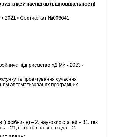
руд класу наслідків (відповідальності)
зу • 2021 • Сертифікат №006641
робниче підприємство «ДІМ» • 2023 •
зрахунку та проектування сучасних
анням автоматизованих програмних
 (посібників) – 2, наукових статей – 31, тез
ь – 21, патентів на винаходи – 2
них праць: