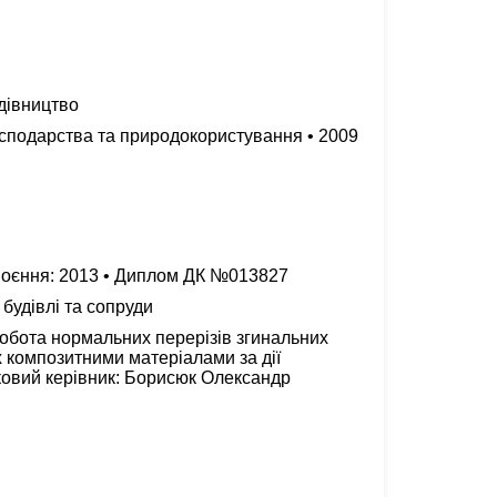
дівництво
осподарства та природокористування • 2009
воєння: 2013 • Диплом ДК №013827
 будівлі та сопруди
обота нормальних перерізів згинальних
х композитними матеріалами за дії
овий керівник: Борисюк Олександр