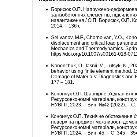
Борисюк О.П. Напружено-деформован
залізобетонних елементів, підсилени
навантаження / О.П. Борисюк, О.П. Ко
2014. – 136 с.
Selivanov, M.F., Chornoivan, Y.O., Kono
displacement and critical load paramet
Mechanics and Thermodynamics. Springe
https://doi.org/10.1007/s00161-018-071
Kononchuk, O., Iasnii, V., Lutsyk, N., 20
behavior using finite element method. 1s
Damage of Materials: Diagnostics and Pr
177 – 181.
Конончук О.П. Шарнірне з’єднання кр
Ресурсоекономні матеріали, конструкції
НУВГП, 2023. – Вип. №42 (2022). – С. 
Конончук О.П. Технічне обстеження бу
поверх на предмет можливості демон
Ресурсоекономні матеріали, конструкції
НУВГП, 2024. – Вип. 45. – С. 345 – 35