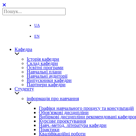
UA
EN
Кафедра
Історія кафедри
Склад кафедри
Освітні програми
Навчальні плани
Навчальні аудиторії
Випускники кафедри
Партнери кафедри
Студенту
інформація про навчання
Графіки навчального процесу та консультацій
Обов'язкові дисципліни
Вибіркові дисципліни рекомендовані кафедро
Курсове проектування
Навч.-метод. література кафедри
Практики
Кваліфікаційні роботи