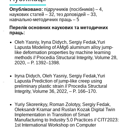
Опубліковано:
підручників (посібників) – 4,
наукових статей – 32, тез доповідей – 33,
навчально-методичних праць – 5
Перелік основних наукових та методичних
новини міжнародної співпраці
праць:
новини кафедри будівельної
Oleh Yasniy, Iryna Didych, Sergiy Fedak,Yuri
механіки
Lapusta Modeling of AMg6 aluminum alloy jump-
Інформація абітурієнту
like deformation properties by machine learning
methods // Procedia Structural Integrity, Volume 28,
Цікаві-статті
2020, – P. 1392–1398.
календар подій
Iryna Didych, Oleh Yasniy, Sergiy Fedak,Yuri
Lapusta Prediction of jump-like creep using
Абітурієнту
preliminary plastic strain // Procedia Structural
Integrity, Volume 36, 2022, – P. 166–170.
Запрошуємо на навчання
Необхідні документи
Yuriy Skorenkyy, Roman Zolotyy, Sergiy Fedak,
Oleksandr Kramar and Ruslan Kozak Digital Twin
Приймальна комісія
Implementation in Transition of Smart
Запитання-відповіді
Manufacturing to Industry 5.0 Practices // CITI’2023:
1st International Workshop on Computer