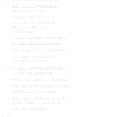
Лабораторія будівельного
матеріалознавства
Науково-випробувальна
лабораторія будівельних
матеріалів, виробів та
конструкцій
Науково-дослідна лабораторія
тріщиностійкості матеріалів
Лабораторія інженерної геодезії
Навчальна аудиторія для
іноземних студентів
Науково-дослідна лабораторія
електронної мікроскопії
Лабораторія матеріалознавства
Лекційна аудиторія архітектури
та технології будівництва
Лабораторія автоматизованого
проектування у будівництві
Лекційна аудиторія