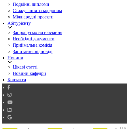
Подвійні дипломи
Стажування за кордоном
Міжнародні проекти
Абітурієнту
Запрошуємо на навчання
Необхідні документи
Приймальна комісія
Запитання-відповіді
Новини
Цікаві статті
Новини кафедри
Контакти
UA