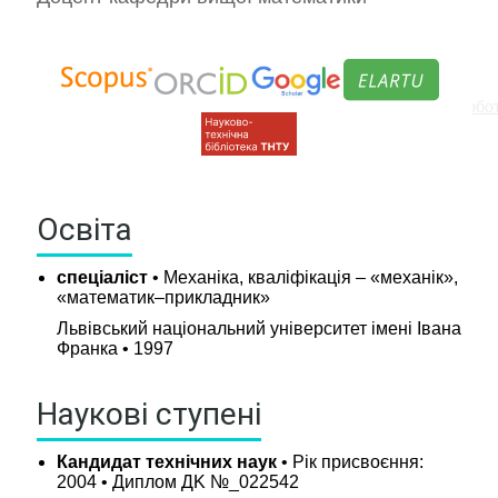
Графіки навчального процесу та консультацій
Обов'язкові дисципліни
Вибіркові дисципліни рекомендовані кафедрою та роб
Курсове проектування
Навч.-метод. література кафедри
Практики
Освіта
Кваліфікаційні роботи
Академічна доброчесність
спеціаліст
• Механіка, кваліфікація – «механік»,
Бібліотека
«математик–прикладник»
Бланки
Львівський національний університет імені Івана
Дистанційне навчання
Франка • 1997
Моя група
Наукові гуртки
Наукові ступені
Психологічна допомога і підтримка
Стипендії та оплата за навчання
Кандидат технічних наук
• Рік присвоєння:
2004 • Диплом ДK №_022542