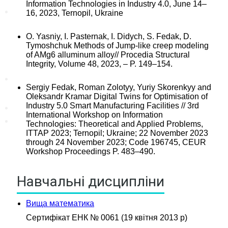
Information Technologies in Industry 4.0, June 14–
Новини
16, 2023, Ternopil, Ukraine
Цікаві статті
O. Yasniy, I. Pasternak, I. Didych, S. Fedak, D.
Tymoshchuk Methods of Jump-like creep modeling
Новини кафедри
of AMg6 alluminum alloy// Procedia Structural
Integrity, Volume 48, 2023, – P. 149–154.
Контакти
Sergiy Fedak, Roman Zolotyy, Yuriy Skorenkyy and
Oleksandr Kramar Digital Twins for Optimisation of
Industry 5.0 Smart Manufacturing Facilities // 3rd
International Workshop on Information
АРХІТЕКТУРА БУДІВЕЛЬ І
Technologies: Theoretical and Applied Problems,
СПОРУД
ITTAP 2023; Ternopil; Ukraine; 22 November 2023
through 24 November 2023; Code 196745, CEUR
ПРОЕКТУВАННЯ
Workshop Proceedings P. 483–490.
КОНСТРУКЦІЙ
ЗАЛІЗОБЕТОННІ І КАМ'ЯНІ
КОНСТРУКЦІЇ
Навчальні дисципліни
МЕТАЛЕВІ КОНСТРУКЦІЇ
ОСНОВИ І ФУНДАМЕНТИ
Вища математика
ТЕХНОЛОГІЯ
Сертифікат ЕНК № 0061 (19 квітня 2013 р)
БУДІВЕЛЬНОГО