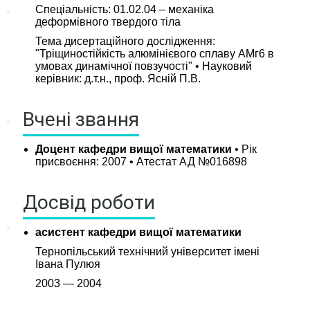
Спеціальність: 01.02.04 – механіка
Наука
деформівного твердого тіла
Тема дисертаційного дослідження:
Наукова робота
"Тріщиностійкість алюмінієвого сплаву АМг6 в
Наукові проекти
умовах динамічної повзучості" • Науковий
керівник: д.т.н., проф. Ясній П.В.
Наукові публікації
Вчені звання
Міжнародні зв’язки
Доцент кафедри вищої математики
• Рік
Міжнародна співпраця
присвоєння: 2007 • Атестат АД №016898
Подвійні дипломи
Стажування за кордоном
Досвід роботи
Міжнародні проекти
асистент кафедри вищої математики
Тернопільський технічний університет імені
Івана Пулюя
2003 — 2004