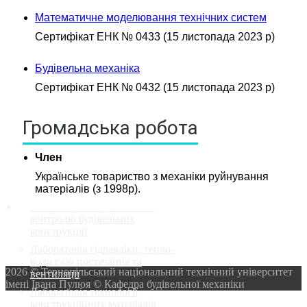
ВИРОБНИЦТВА
Математичне моделювання технічних систем
ПРОЕКТУВАННЯ
КОНСТРУКЦІЙ З ДЕРЕВА І
Сертифікат ЕНК № 0433 (15 листопада 2023 р)
ПЛАСТМАС
ПРОЕКТУВАННЯ
Будівельна механіка
МЕТАЛЕВИХ КОНСТРУКЦІЙ
Сертифікат ЕНК № 0432 (15 листопада 2023 р)
РОЗРОБКА ТЕХНОЛОГІЙ
ЗВЕДЕННЯ, РЕКОНСТРУКЦІЇ
ТА РЕМОНТУ БУДІВЕЛЬ І
Громадська робота
СПОРУД
ПРОЕКТУВАННЯ
Член
ЗАЛІЗОБЕТОННИХ І
МУРОВАНИХ
Українське товариство з механіки руйнування
КОНСТРУКЦІЙ
матеріалів (з 1998р).
Лабораторія неруйнівного
контролю будівельних
конструкцій
Лабораторія гідравліки, тепло-
водо газо постачання та
2026 © Тернопільський національний технічний університет
вентиляції
імені Івана Пулюя © Кафедра будівельної механіки
Лабораторія технології
конструкційних матеріалів