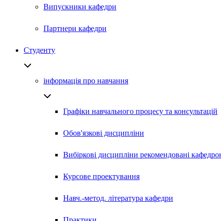
Випускники кафедри
Партнери кафедри
Студенту
інформація про навчання
Графіки навчального процесу та консультацій
Обов'язкові дисципліни
Вибіркові дисципліни рекомендовані кафедро
Курсове проектування
Навч.-метод. література кафедри
Практики