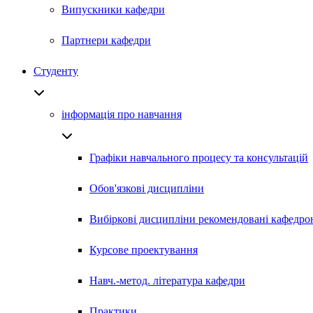
Випускники кафедри
Партнери кафедри
Студенту
інформація про навчання
Графіки навчального процесу та консультацій
Обов'язкові дисципліни
Вибіркові дисципліни рекомендовані кафедро
Курсове проектування
Навч.-метод. література кафедри
Практики