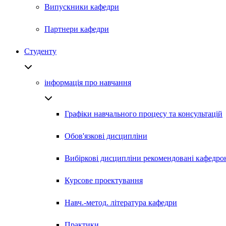
Випускники кафедри
Партнери кафедри
Студенту
інформація про навчання
Графіки навчального процесу та консультацій
Обов'язкові дисципліни
Вибіркові дисципліни рекомендовані кафедро
Курсове проектування
Навч.-метод. література кафедри
Практики