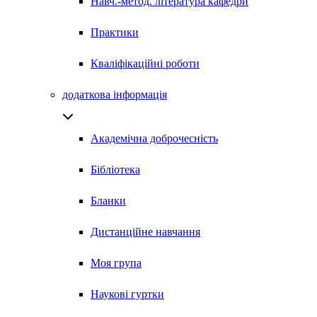
Навч.-метод. література кафедри
Практики
Кваліфікаційні роботи
додаткова інформація
Академічна доброчесність
Бібліотека
Бланки
Дистанційне навчання
Моя група
Наукові гуртки