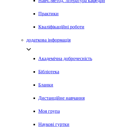
Навч.-метод. література кафедри
Практики
Кваліфікаційні роботи
додаткова інформація
Академічна доброчесність
Бібліотека
Бланки
Дистанційне навчання
Моя група
Наукові гуртки