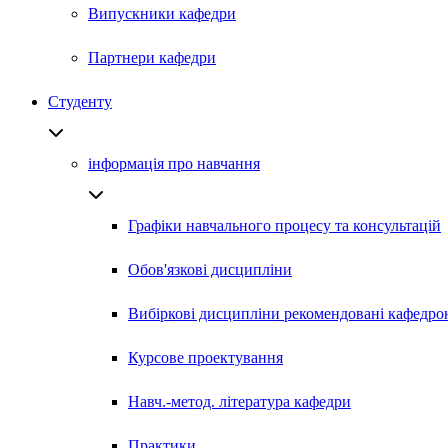
Випускники кафедри
Партнери кафедри
Студенту
інформація про навчання
Графіки навчального процесу та консультацій
Обов'язкові дисципліни
Вибіркові дисципліни рекомендовані кафедро
Курсове проектування
Навч.-метод. література кафедри
Практики