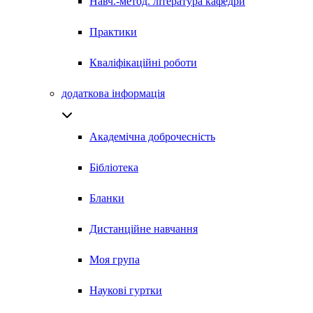
Навч.-метод. література кафедри
Практики
Кваліфікаційні роботи
додаткова інформація
Академічна доброчесність
Бібліотека
Бланки
Дистанційне навчання
Моя група
Наукові гуртки