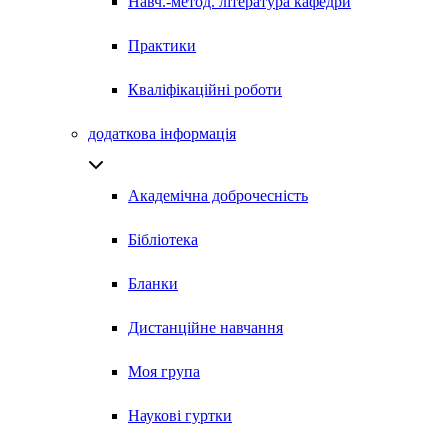
Навч.-метод. література кафедри
Практики
Кваліфікаційні роботи
додаткова інформація
Академічна доброчесність
Бібліотека
Бланки
Дистанційне навчання
Моя група
Наукові гуртки