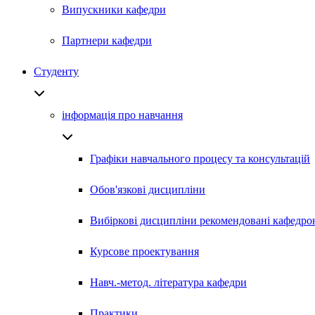
Випускники кафедри
Партнери кафедри
Студенту
інформація про навчання
Графіки навчального процесу та консультацій
Обов'язкові дисципліни
Вибіркові дисципліни рекомендовані кафедро
Курсове проектування
Навч.-метод. література кафедри
Практики