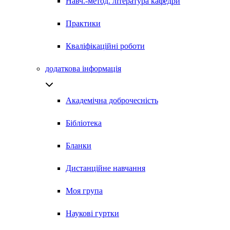
Навч.-метод. література кафедри
Практики
Кваліфікаційні роботи
додаткова інформація
Академічна доброчесність
Бібліотека
Бланки
Дистанційне навчання
Моя група
Наукові гуртки