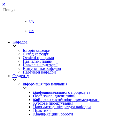
UA
EN
Кафедра
Історія кафедри
Склад кафедри
Освітні програми
Навчальні плани
Навчальні аудиторії
Випускники кафедри
Партнери кафедри
Студенту
інформація про навчання
Графіки навчального процесу та консультацій
Обов'язкові дисципліни
Вибіркові дисципліни рекомендовані кафедрою та роботодавцями
Курсове проектування
Навч.-метод. література кафедри
Практики
Кваліфікаційні роботи