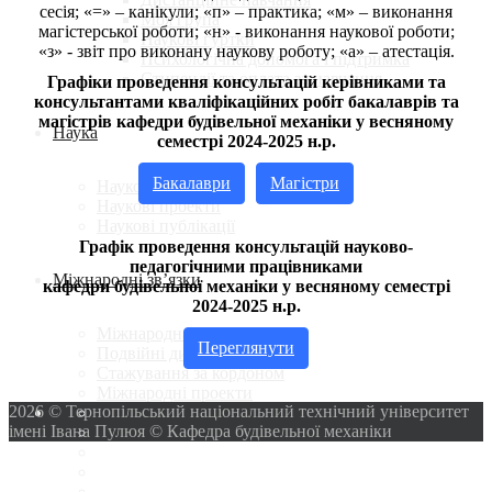
сесія; «=» – канікули; «п» – практика; «м» – виконання
Моя група
магістерської роботи; «н» - виконання наукової роботи;
Наукові гуртки
«з» - звіт про виконану наукову роботу; «а» – атестація.
Психологічна допомога і підтримка
Стипендії та оплата за навчання
Графіки проведення консультацій керівниками та
консультантами кваліфікаційних робіт бакалаврів та
магістрів кафедри будівельної механіки
у весняному
Наука
семестрі 2024-2025 н.р.
Бакалаври
Магістри
Наукова робота
Наукові проекти
Наукові публікації
Графік проведення консультацій науково-
педагогічними працівниками
Міжнародні зв’язки
кафедри будівельної механіки у весняному семестрі
2024-2025 н.р.
Міжнародна співпраця
Переглянути
Подвійні дипломи
Стажування за кордоном
Міжнародні проекти
2026 © Тернопільський національний технічний університет
імені Івана Пулюя © Кафедра будівельної механіки