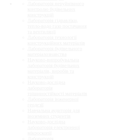
Лабораторія неруйнівного
контролю будівельних
конструкцій
Лабораторія гідравліки,
тепло-водо газо постачання
та вентиляції
Лабораторія технології
конструкційних матеріалів
Лабораторія будівельного
матеріалознавства
Науково-випробувальна
лабораторія будівельних
матеріалів, виробів та
конструкцій
Науково-дослідна
лабораторія
тріщиностійкості матеріалів
Лабораторія інженерної
геодезії
Навчальна аудиторія для
іноземних студентів
Науково-дослідна
лабораторія електронної
мікроскопії
Лабораторія