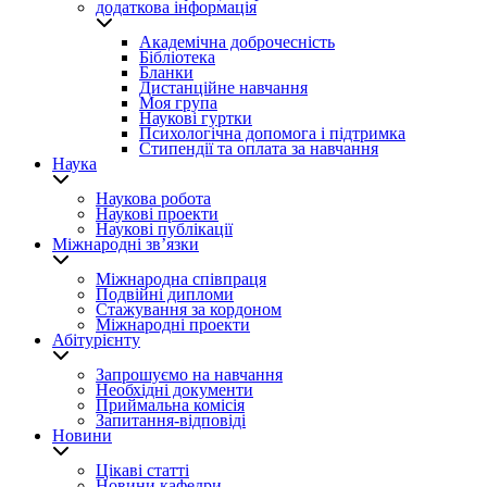
додаткова інформація
Академічна доброчесність
Бібліотека
Бланки
Дистанційне навчання
Моя група
Наукові гуртки
Психологічна допомога і підтримка
Стипендії та оплата за навчання
Наука
Наукова робота
Наукові проекти
Наукові публікації
Міжнародні зв’язки
Міжнародна співпраця
Подвійні дипломи
Стажування за кордоном
Міжнародні проекти
Абітурієнту
Запрошуємо на навчання
Необхідні документи
Приймальна комісія
Запитання-відповіді
Новини
Цікаві статті
Новини кафедри