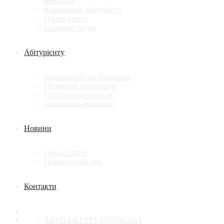
механіки
Інформація абітурієнту
Цікаві-статті
календар подій
Абітурієнту
Запрошуємо на навчання
Необхідні документи
Приймальна комісія
Запитання-відповіді
Новини
Цікаві статті
Новини кафедри
Контакти
АРХІТЕКТУРА БУДІВЕЛЬ І