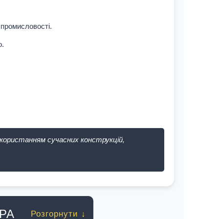
 промисловості.
о.
икористанням сучасних конструкцій,
РА