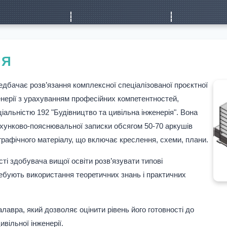
НЯ
едбачає розв’язання комплексної спеціалізованої проєктної
женерії з урахуванням професійних компетентностей,
іальністю 192 "Будівництво та цивільна інженерія". Вона
ю та роботодавцями
ахунково-пояснювальної записки обсягом 50-70 аркушів
графічного матеріалу, що включає креслення, схеми, плани.
ті здобувача вищої освіти розв’язувати типові
требують використання теоретичних знань і практичних
авра, який дозволяє оцінити рівень його готовності до
вільної інженерії.