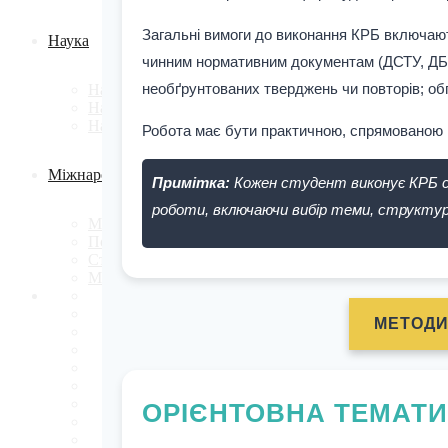
Загальні вимоги до виконання КРБ включають
Наука
чинним нормативним документам (ДСТУ, ДБН,
необґрунтованих тверджень чи повторів; обґ
Наукова робота
Наукові проекти
Наукові публікації
Робота має бути практичною, спрямованою н
Міжнародні зв’язки
Примітка:
Кожен студент виконує КРБ сам
роботи, включаючи вибір теми, структур
Міжнародна співпраця
Подвійні дипломи
Стажування за кордоном
Міжнародні проекти
МЕТОДИ
ОРІЄНТОВНА ТЕМАТ