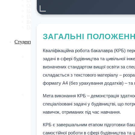
Освітні програми
Навчальні плани
Навчальні аудиторії
Випускники кафедри
Партнери кафедри
ЗАГАЛЬНІ ПОЛОЖЕН
Студенту
Кваліфікаційна робота бакалавра (КРБ) пер
Графіки навчального процесу та консультацій
задачі в сфері будівництва та цивільної ін
Обов'язкові дисципліни
визначених стандартом вищої освіти за спец
Вибіркові дисципліни рекомендовані кафедро
Курсове проектування
складається з текстового матеріалу – розр
Навч.-метод. література кафедри
формату А4 (без урахування додатків) – та 
Практики
Кваліфікаційні роботи
Академічна доброчесність
Мета виконання КРБ – демонстрація здатнос
Бібліотека
спеціалізовані задачі у будівництві, що по
Бланки
Дистанційне навчання
навичок, отриманих під час навчання.
Моя група
Наукові гуртки
КРБ є завершальним етапом підготовки бакал
Психологічна допомога і підтримка
Стипендії та оплата за навчання
самостійної роботи в сфері будівництва та ци