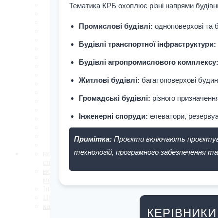
Тематика КРБ охоплює різні напрями будівни
Промислові будівлі:
одноповерхові та б
Будівлі транспортної інфраструктури:
Будівлі агропромислового комплексу
Житлові будівлі:
багатоповерхові будинк
Громадські будівлі:
різного призначення
Інженерні споруди:
елеватори, резервуа
Примітка:
Проєкти включають проєктуван
технологій, програмного забезпечення та
новини міжнародної
співпраці
новини кафедри будівельної
механіки
Інформація абітурієнту
Цікаві-статті
календар подій
КЕРІВНИКИ