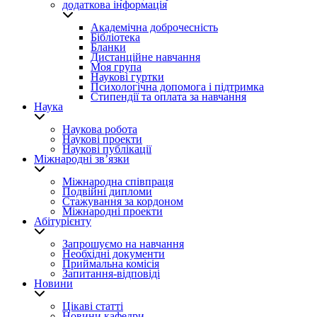
додаткова інформація
Академічна доброчесність
Бібліотека
Бланки
Дистанційне навчання
Моя група
Наукові гуртки
Психологічна допомога і підтримка
Стипендії та оплата за навчання
Наука
Наукова робота
Наукові проекти
Наукові публікації
Міжнародні зв’язки
Міжнародна співпраця
Подвійні дипломи
Стажування за кордоном
Міжнародні проекти
Абітурієнту
Запрошуємо на навчання
Необхідні документи
Приймальна комісія
Запитання-відповіді
Новини
Цікаві статті
Новини кафедри