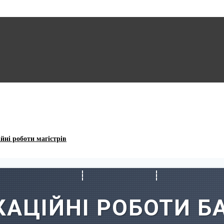
йні роботи магістрів
КАЦІЙНІ РОБОТИ Б