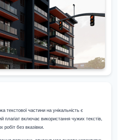
ка текстової частини на унікальність є
ий плагіат включає використання чужих текстів,
 робіт без вказівки.
 даний проєкт