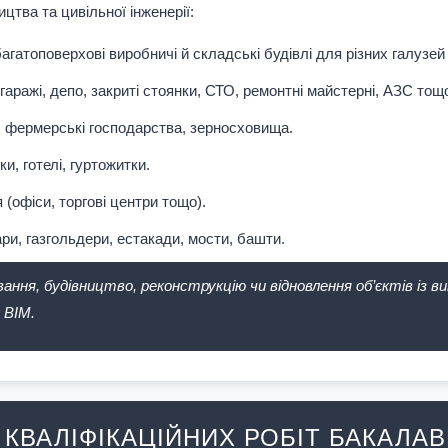
цтва та цивільної інженерії:
агатоповерхові виробничі й складські будівлі для різних галузей
гаражі, депо, закриті стоянки, СТО, ремонтні майстерні, АЗС тощ
:
фермерські господарства, зерносховища.
и, готелі, гуртожитки.
 (офіси, торгові центри тощо).
ри, газгольдери, естакади, мости, башти.
ня, будівництво, реконструкцію чи відновлення об’єктів із в
 BIM.
 КВАЛІФІКАЦІЙНИХ РОБІТ БАКАЛАВ