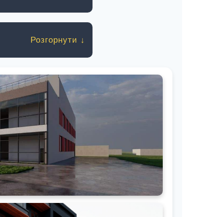
ень першого поверху під
ення