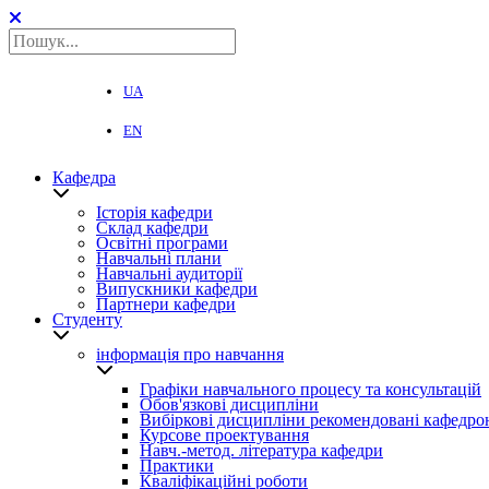
UA
EN
Кафедра
Історія кафедри
Склад кафедри
Освітні програми
Навчальні плани
Навчальні аудиторії
Випускники кафедри
Партнери кафедри
Студенту
інформація про навчання
Графіки навчального процесу та консультацій
Обов'язкові дисципліни
Вибіркові дисципліни рекомендовані кафедро
Курсове проектування
Навч.-метод. література кафедри
Практики
Кваліфікаційні роботи