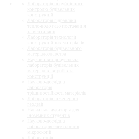
Лабораторія неруйнівного
контролю будівельних
конструкцій
Лабораторія гідравліки,
тепло-водо газо постачання
та вентиляції
Лабораторія технології
конструкційних матеріалів
Лабораторія будівельного
матеріалознавства
Науково-випробувальна
лабораторія будівельних
матеріалів, виробів та
конструкцій
Науково-дослідна
лабораторія
тріщиностійкості матеріалів
Лабораторія інженерної
геодезії
Навчальна аудиторія для
іноземних студентів
Науково-дослідна
лабораторія електронної
мікроскопії
Лабораторія