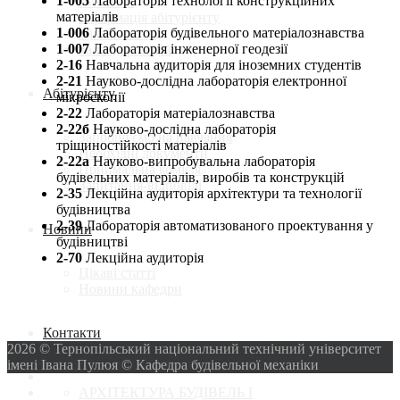
1-005
Лабораторія технології конструкційних
механіки
матеріалів
Інформація абітурієнту
1-006
Лабораторія будівельного матеріалознавства
Цікаві-статті
1-007
Лабораторія інженерної геодезії
календар подій
2-16
Навчальна аудиторія для іноземних студентів
2-21
Науково-дослідна лабораторія електронної
Абітурієнту
мікроскопії
2-22
Лабораторія матеріалознавства
2-22б
Науково-дослідна лабораторія
Запрошуємо на навчання
тріщиностійкості матеріалів
Необхідні документи
2-22а
Науково-випробувальна лабораторія
Приймальна комісія
будівельних матеріалів, виробів та конструкцій
Запитання-відповіді
2-35
Лекційна аудиторія архітектури та технології
будівництва
2-39
Лабораторія автоматизованого проектування у
Новини
будівництві
2-70
Лекційна аудиторія
Цікаві статті
Новини кафедри
Контакти
2026 © Тернопільський національний технічний університет
імені Івана Пулюя © Кафедра будівельної механіки
АРХІТЕКТУРА БУДІВЕЛЬ І