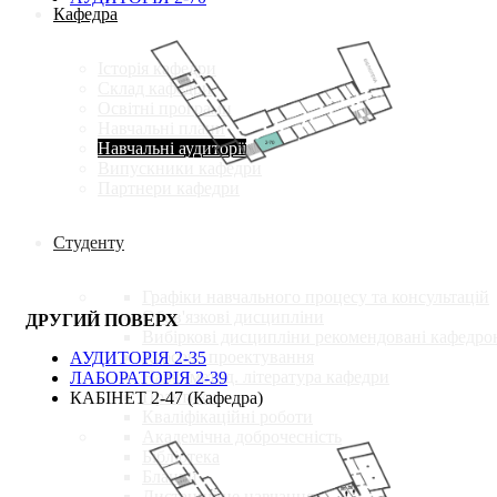
Кафедра
Історія кафедри
Склад кафедри
Освітні програми
Навчальні плани
Навчальні аудиторії
Випускники кафедри
Партнери кафедри
Студенту
Графіки навчального процесу та консультацій
Обов'язкові дисципліни
ДРУГИЙ ПОВЕРХ
Вибіркові дисципліни рекомендовані кафедро
Курсове проектування
АУДИТОРІЯ 2-35
Навч.-метод. література кафедри
ЛАБОРАТОРІЯ 2-39
Практики
КАБІНЕТ 2-47 (Кафедра)
Кваліфікаційні роботи
Академічна доброчесність
Бібліотека
Бланки
Дистанційне навчання