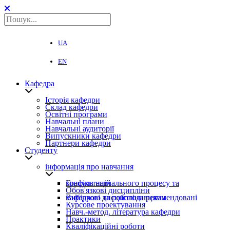
UA
EN
Кафедра
Історія кафедри
Склад кафедри
Освітні програми
Навчальні плани
Навчальні аудиторії
Випускники кафедри
Партнери кафедри
Студенту
інформація про навчання
Графіки навчального процесу та консультацій
Обов'язкові дисципліни
Вибіркові дисципліни рекомендовані кафедрою та роботодавцями
Курсове проектування
Навч.-метод. література кафедри
Практики
Кваліфікаційні роботи