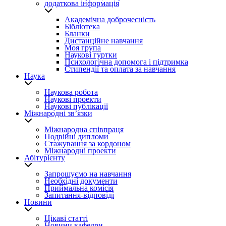
додаткова інформація
Академічна доброчесність
Бібліотека
Бланки
Дистанційне навчання
Моя група
Наукові гуртки
Психологічна допомога і підтримка
Стипендії та оплата за навчання
Наука
Наукова робота
Наукові проекти
Наукові публікації
Міжнародні зв’язки
Міжнародна співпраця
Подвійні дипломи
Стажування за кордоном
Міжнародні проекти
Абітурієнту
Запрошуємо на навчання
Необхідні документи
Приймальна комісія
Запитання-відповіді
Новини
Цікаві статті
Новини кафедри