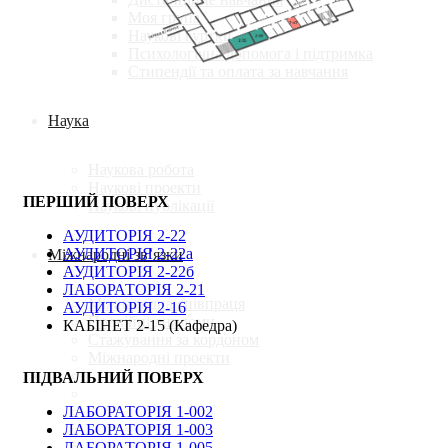
Моя група
Наукові гуртки
Психологічна допомога і підтримка
Стипендії та оплата за навчання
Наука
Наукова робота
Наукові проекти
ПЕРШИЙ ПОВЕРХ
Наукові публікації
АУДИТОРІЯ 2-22
АУДИТОРІЯ 2-22а
Міжнародні зв’язки
АУДИТОРІЯ 2-22б
ЛАБОРАТОРІЯ 2-21
Міжнародна співпраця
АУДИТОРІЯ 2-16
Подвійні дипломи
КАБІНЕТ 2-15 (Кафедра)
Стажування за кордоном
Міжнародні проекти
ПІДВАЛЬНИЙ ПОВЕРХ
ЛАБОРАТОРІЯ 1-002
ЛАБОРАТОРІЯ 1-003
ЛАБОРАТОРІЯ 1-005